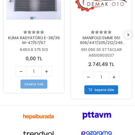
KLİMA RADYATÖRÜ E-38/39
MANİFOLD EMME 651
M-47/57/67
906/447/205/212/246
KELEBEKSİZ
6453 8 375 513
651 090 30 37 TACLAR
A6510903037
0,00 TL
2.741,49 TL
Stokta Yok
Sepete Ekle