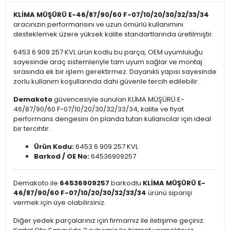
KLİMA MÜŞÜRÜ E-46/87/90/60 F-07/10/20/30/32/33/34
aracınızın performansını ve uzun ömürlü kullanımını
desteklemek üzere yüksek kalite standartlarında üretilmiştir.
6453 6 909 257 KVL ürün kodlu bu parça, OEM uyumluluğu
sayesinde araç sistemleriyle tam uyum sağlar ve montaj
sırasında ek bir işlem gerektirmez. Dayanıklı yapısı sayesinde
zorlu kullanım koşullarında dahi güvenle tercih edilebilir.
Demakoto
güvencesiyle sunulan KLİMA MÜŞÜRÜ E-
46/87/90/60 F-07/10/20/30/32/33/34, kalite ve fiyat
performans dengesini ön planda tutan kullanıcılar için ideal
bir tercihtir.
Ürün Kodu:
6453 6 909 257 KVL
Barkod / OE No:
64536909257
Demakoto ile
64536909257
barkodlu
KLİMA MÜŞÜRÜ E-
46/87/90/60 F-07/10/20/30/32/33/34
ürünü siparişi
vermek için üye olabilirsiniz.
Diğer yedek parçalarınız için firmamız ile iletişime geçiniz.