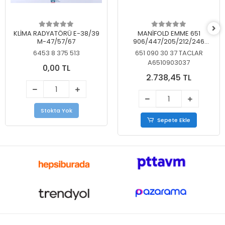
KLİMA RADYATÖRÜ E-38/39
MANİFOLD EMME 651
M-47/57/67
906/447/205/212/246
KELEBEKSİZ
6453 8 375 513
651 090 30 37 TACLAR
A6510903037
0,00 TL
2.738,45 TL
Stokta Yok
Sepete Ekle