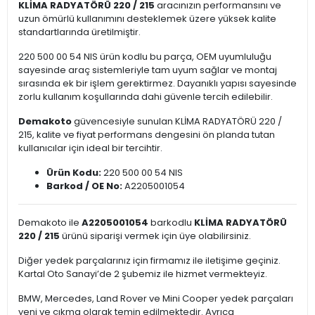
KLİMA RADYATÖRÜ 220 / 215
aracınızın performansını ve
uzun ömürlü kullanımını desteklemek üzere yüksek kalite
standartlarında üretilmiştir.
220 500 00 54 NIS ürün kodlu bu parça, OEM uyumluluğu
sayesinde araç sistemleriyle tam uyum sağlar ve montaj
sırasında ek bir işlem gerektirmez. Dayanıklı yapısı sayesinde
zorlu kullanım koşullarında dahi güvenle tercih edilebilir.
Demakoto
güvencesiyle sunulan KLİMA RADYATÖRÜ 220 /
215, kalite ve fiyat performans dengesini ön planda tutan
kullanıcılar için ideal bir tercihtir.
Ürün Kodu:
220 500 00 54 NIS
Barkod / OE No:
A2205001054
Demakoto ile
A2205001054
barkodlu
KLİMA RADYATÖRÜ
220 / 215
ürünü siparişi vermek için üye olabilirsiniz.
Diğer yedek parçalarınız için firmamız ile iletişime geçiniz.
Kartal Oto Sanayi’de 2 şubemiz ile hizmet vermekteyiz.
BMW, Mercedes, Land Rover ve Mini Cooper yedek parçaları
yeni ve çıkma olarak temin edilmektedir. Ayrıca