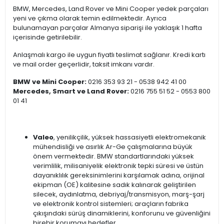
BMW, Mercedes, Land Rover ve Mini Cooper yedek parçaları
yeni ve çıkma olarak temin edilmektedir. Ayrıca
bulunamayan parçalar Almanya siparişi ile yaklaşık 1 hafta
içerisinde getirilebilir.
Anlaşmalı kargo ile uygun fiyatlı teslimat sağlanır. Kredi kartı
ve mail order geçerlidir, taksit imkanı vardır.
BMW ve Mini Cooper:
0216 353 93 21 - 0538 942 41 00
Mercedes, Smart ve Land Rover:
0216 755 51 52 - 0553 800
01 41
Valeo
, yenilikçilik, yüksek hassasiyetli elektromekanik
mühendisliği ve asırlık Ar-Ge çalışmalarına büyük
önem vermektedir. BMW standartlarındaki yüksek
verimlilik, milisaniyelik elektronik tepki süresi ve üstün
dayanıklılık gereksinimlerini karşılamak adına, orijinal
ekipman (OE) kalitesine sadık kalınarak geliştirilen
silecek, aydınlatma, debriyaj/transmisyon, marş-şarj
ve elektronik kontrol sistemleri; araçların fabrika
çıkışındaki sürüş dinamiklerini, konforunu ve güvenliğini
birebir korumayı hedefler.