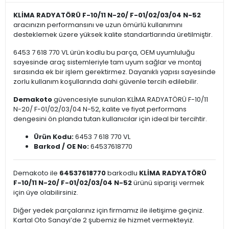
KLİMA RADYATÖRÜ F-10/11 N-20/ F-01/02/03/04 N-52
aracınızın performansını ve uzun ömürlü kullanımını
desteklemek üzere yüksek kalite standartlarında üretilmiştir.
6453 7 618 770 VL ürün kodlu bu parça, OEM uyumluluğu
sayesinde araç sistemleriyle tam uyum sağlar ve montaj
sırasında ek bir işlem gerektirmez. Dayanıklı yapısı sayesinde
zorlu kullanım koşullarında dahi güvenle tercih edilebilir.
Demakoto
güvencesiyle sunulan KLİMA RADYATÖRÜ F-10/11
N-20/ F-01/02/03/04 N-52, kalite ve fiyat performans
dengesini ön planda tutan kullanıcılar için ideal bir tercihtir.
Ürün Kodu:
6453 7 618 770 VL
Barkod / OE No:
64537618770
Demakoto ile
64537618770
barkodlu
KLİMA RADYATÖRÜ
F-10/11 N-20/ F-01/02/03/04 N-52
ürünü siparişi vermek
için üye olabilirsiniz.
Diğer yedek parçalarınız için firmamız ile iletişime geçiniz.
Kartal Oto Sanayi’de 2 şubemiz ile hizmet vermekteyiz.