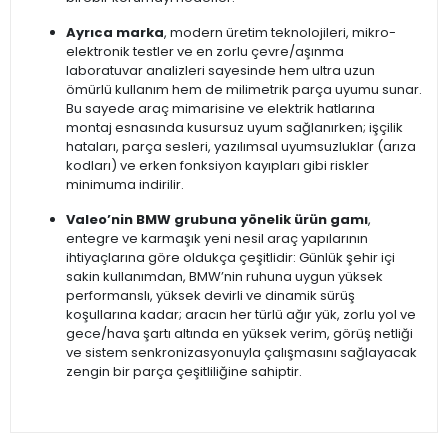
Ayrıca marka
, modern üretim teknolojileri, mikro-
elektronik testler ve en zorlu çevre/aşınma
laboratuvar analizleri sayesinde hem ultra uzun
ömürlü kullanım hem de milimetrik parça uyumu sunar.
Bu sayede araç mimarisine ve elektrik hatlarına
montaj esnasında kusursuz uyum sağlanırken; işçilik
hataları, parça sesleri, yazılımsal uyumsuzluklar (arıza
kodları) ve erken fonksiyon kayıpları gibi riskler
minimuma indirilir.
Valeo’nin BMW grubuna yönelik ürün gamı
,
entegre ve karmaşık yeni nesil araç yapılarının
ihtiyaçlarına göre oldukça çeşitlidir: Günlük şehir içi
sakin kullanımdan, BMW’nin ruhuna uygun yüksek
performanslı, yüksek devirli ve dinamik sürüş
koşullarına kadar; aracın her türlü ağır yük, zorlu yol ve
gece/hava şartı altında en yüksek verim, görüş netliği
ve sistem senkronizasyonuyla çalışmasını sağlayacak
zengin bir parça çeşitliliğine sahiptir.