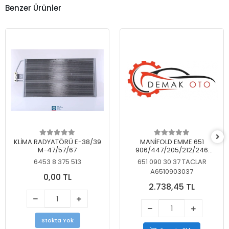
Benzer Ürünler
KLİMA RADYATÖRÜ E-38/39
MANİFOLD EMME 651
M-47/57/67
906/447/205/212/246
KELEBEKSİZ
6453 8 375 513
651 090 30 37 TACLAR
A6510903037
0,00 TL
2.738,45 TL
Stokta Yok