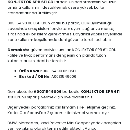
KONJEKTÖR SPR 611 CDI
aracınızın performansını ve uzun
ömürlü kullanımını desteklemek üzere yüksek kalite
standartlarında üretilmiştir.
003 154 90 06 BSH ürün kodlu bu parça, OEM uyumluluğu
sayesinde araç sistemleriyle tam uyum sağlar ve montaj
sırasında ek bir işlem gerektirmez. Dayanıklı yapısı sayesinde
zorlu kullanım koşullarında dahi güvenle tercih edilebilir.
Demakoto
güvencesiyle sunulan KONJEKTÖR SPR 611 CDI,
kalite ve fiyat performans dengesini ön planda tutan
kullanıcılar için ideal bir tercihtir.
Ürün Kodu:
003 154 90 06 BSH
Barkod / OE No:
A0031549006
Demakoto ile
A0031549006
barkodlu
KONJEKTÖR SPR 611
CDI
ürünü siparişi vermek için üye olabilirsiniz.
Diğer yedek parçalarınız için firmamız ile iletişime geçiniz.
Kartal Oto Sanayi’de 2 şubemiz ile hizmet vermekteyiz.
BMW, Mercedes, Land Rover ve Mini Cooper yedek parçaları
yeni ve çıkma olarak temin edilmektedir. Ayrıca