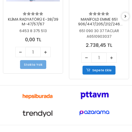
KLİMA RADYATÖRÜ E-38/39
MANİFOLD EMME 651
M-47/57/67
906/447/205/212/246
KELEBEKSİZ
6453 8 375 513
651 090 30 37 TACLAR
A6510903037
0,00 TL
2.738,45 TL
Stokta Yok
Sepete Ekle