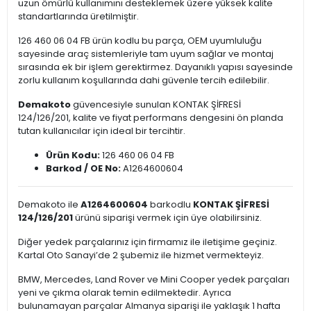
uzun ömürlü kullanımını desteklemek üzere yüksek kalite
standartlarında üretilmiştir.
126 460 06 04 FB ürün kodlu bu parça, OEM uyumluluğu
sayesinde araç sistemleriyle tam uyum sağlar ve montaj
sırasında ek bir işlem gerektirmez. Dayanıklı yapısı sayesinde
zorlu kullanım koşullarında dahi güvenle tercih edilebilir.
Demakoto
güvencesiyle sunulan KONTAK ŞİFRESİ
124/126/201, kalite ve fiyat performans dengesini ön planda
tutan kullanıcılar için ideal bir tercihtir.
Ürün Kodu:
126 460 06 04 FB
Barkod / OE No:
A1264600604
Demakoto ile
A1264600604
barkodlu
KONTAK ŞİFRESİ
124/126/201
ürünü siparişi vermek için üye olabilirsiniz.
Diğer yedek parçalarınız için firmamız ile iletişime geçiniz.
Kartal Oto Sanayi’de 2 şubemiz ile hizmet vermekteyiz.
BMW, Mercedes, Land Rover ve Mini Cooper yedek parçaları
yeni ve çıkma olarak temin edilmektedir. Ayrıca
bulunamayan parçalar Almanya siparişi ile yaklaşık 1 hafta