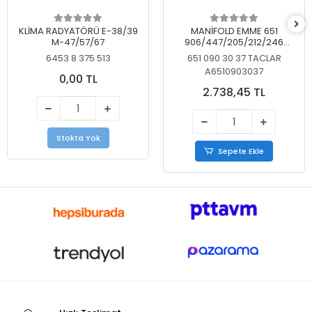
KLİMA RADYATÖRÜ E-38/39
MANİFOLD EMME 651
M-47/57/67
906/447/205/212/246
KELEBEKSİZ
6453 8 375 513
651 090 30 37 TACLAR
A6510903037
0,00 TL
2.738,45 TL
Stokta Yok
Sepete Ekle