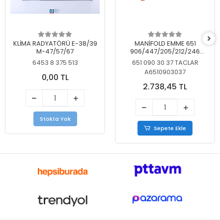
KLİMA RADYATÖRÜ E-38/39
MANİFOLD EMME 651
M-47/57/67
906/447/205/212/246
KELEBEKSİZ
6453 8 375 513
651 090 30 37 TACLAR
A6510903037
0,00 TL
2.738,45 TL
Stokta Yok
Sepete Ekle