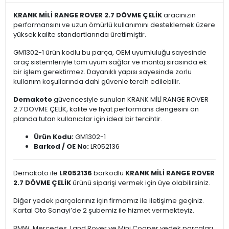
KRANK MİLİ RANGE ROVER 2.7 DÖVME ÇELİK
aracınızın
performansını ve uzun ömürlü kullanımını desteklemek üzere
yüksek kalite standartlarında üretilmiştir.
GM1302-1 ürün kodlu bu parça, OEM uyumluluğu sayesinde
araç sistemleriyle tam uyum sağlar ve montaj sırasında ek
bir işlem gerektirmez. Dayanıklı yapısı sayesinde zorlu
kullanım koşullarında dahi güvenle tercih edilebilir.
Demakoto
güvencesiyle sunulan KRANK MİLİ RANGE ROVER
2.7 DÖVME ÇELİK, kalite ve fiyat performans dengesini ön
planda tutan kullanıcılar için ideal bir tercihtir.
Ürün Kodu:
GM1302-1
Barkod / OE No:
LR052136
Demakoto ile
LR052136
barkodlu
KRANK MİLİ RANGE ROVER
2.7 DÖVME ÇELİK
ürünü siparişi vermek için üye olabilirsiniz.
Diğer yedek parçalarınız için firmamız ile iletişime geçiniz.
Kartal Oto Sanayi’de 2 şubemiz ile hizmet vermekteyiz.
BMW, Mercedes, Land Rover ve Mini Cooper yedek parçaları