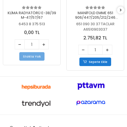
KLİMA RADYATÖRÜ E-38/39
MANİFOLD EMME 651
M-47/57/67
906/447/205/212/246
KELEBEKSİZ
6453 8 375 513
651 090 30 37 TACLAR
A6510903037
0,00 TL
2.751,82 TL
Stokta Yok
Sepete Ekle