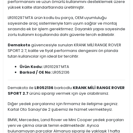
performansını ve uzun ömürlü kullanımını desteklemek üzere
yüksek kalite standartlarında üretilmiştir.
LR010297 MTA ürün kodlu bu parça, OEM uyumluluğu
sayesinde araç sistemleriyle tam uyum sağlar ve montaj
sırasında ek bir işlem gerektirmez. Dayanıklı yapısı sayesinde
zorlu kullanım koşullarında dahi güvenle tercih edilebilir.
Demakoto
güvencesiyle sunulan KRANK MİLİ RANGE ROVER
SPORT 2.7, kalite ve fiyat performans dengesini ön planda
tutan kullanıcılar için ideal bir tercihtir.
Ürün Kodu:
LR010297 MTA
Barkod / OE No:
LR052136
Demakoto ile
LR052136
barkodlu
KRANK MİLİ RANGE ROVER
SPORT 2.7
ürünü siparişi vermek için üye olabilirsiniz.
Diğer yedek parçalarınız için firmamız ile iletişime geçiniz.
Kartal Oto Sanayi’de 2 şubemiz ile hizmet vermekteyiz.
BMW, Mercedes, Land Rover ve Mini Cooper yedek parçaları
yeni ve çıkma olarak temin edilmektedir. Ayrıca
bulunamayan parçalar Almanya siparişi ile yaklaşık 1 hafta