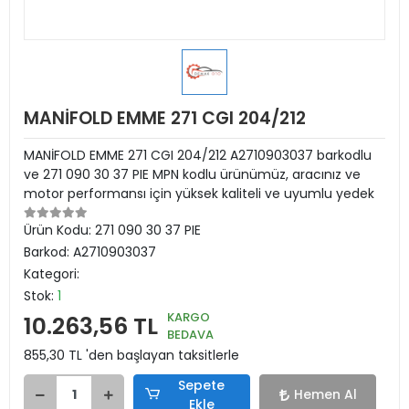
MANİFOLD EMME 271 CGI 204/212
MANİFOLD EMME 271 CGI 204/212 A2710903037 barkodlu
ve 271 090 30 37 PIE MPN kodlu ürünümüz, aracınız ve
motor performansı için yüksek kaliteli ve uyumlu yedek
Ürün Kodu:
271 090 30 37 PIE
Barkod:
A2710903037
Kategori:
Stok:
1
KARGO
10.263,56 TL
BEDAVA
855,30 TL 'den başlayan taksitlerle
Sepete
Hemen Al
Ekle