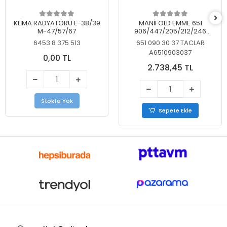
KLİMA RADYATÖRÜ E-38/39
MANİFOLD EMME 651
M-47/57/67
906/447/205/212/246
KELEBEKSİZ
6453 8 375 513
651 090 30 37 TACLAR
A6510903037
0,00 TL
2.738,45 TL
Stokta Yok
Sepete Ekle