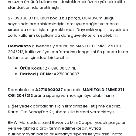
ve uzun ömürlü kullanımını desteklemek üzere yüksek kalite
standartlarında üretilmiştir.
271 090 30 37 PIE ürün kodlu bu parça, OEM uyumluluğu
sayesinde araç sistemleriyle tam uyum sağlar ve montaj
sırasında ek bir işlem gerektirmez. Dayanıklı yapısı sayesinde
zorlu kullanım koşullarında dahi güvenle tercih edilebilir.
Demakoto
güvencesiyle sunulan MANİFOLD EMME 271 CGI
204/212, kalite ve fiyat performans dengesini ön planda tutan
kullanıcılar için ideal bir tercihtir.
Ürün Kodu:
271 090 30 37 PIE
Barkod / OE No:
A2710903037
Demakoto ile
A2710903037
barkodlu
MANİFOLD EMME 271
CGI 204/212
ürünü siparişi vermek için üye olabilirsiniz.
Diğer yedek parçalarınız için firmamız ile iletişime geçiniz.
Kartal Oto Sanayi’de 2 şubemiz ile hizmet vermekteyiz.
BMW, Mercedes, Land Rover ve Mini Cooper yedek parçaları
yeni ve çıkma olarak temin edilmektedir. Ayrıca
bulunamayan parçalar Almanya siparişi ile yaklaşık 1 hafta