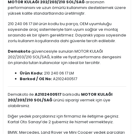
MOTOR KULAĞI 202/203/210 SOL/SAĞ
aracınızın
performansını ve uzun ömürlü kullanımını desteklemek üzere
yüksek kalite standartlarında üretilmiştir.
210 240 06 17 LM ürün kodlu bu parça, OEM uyumluluğu
sayesinde araç sistemleriyle tam uyum sağlar ve montaj
sırasında ek bir işlem gerektirmez. Dayanıklı yapısı sayesinde
zorlu kullanım koşullarında dahi güvenle tercih edilebilir.
Demakoto
güvencesiyle sunulan MOTOR KULAĞI
202/203/210 SOL/SAĞ, kalite ve fiyat performans dengesini
ön planda tutan kullanıcılar için ideal bir tercihtir.
Ürün Kodu:
210 240 06 17 LM
Barkod / OE No:
A2102400517
Demakoto ile
A2102400517
barkodlu
MOTOR KULAĞI
202/203/210 SOL/SAĞ
ürünü siparişi vermek için üye
olabilirsiniz.
Diğer yedek parçalarınız için firmamız ile iletişime geçiniz.
Kartal Oto Sanayi’de 2 şubemiz ile hizmet vermekteyiz.
BMW, Mercedes, Land Rover ve Mini Cooper yedek parçaları