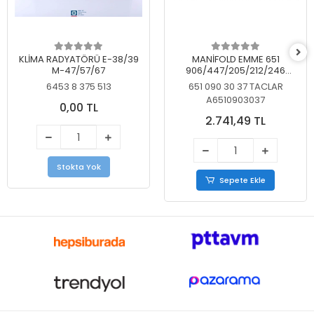
KLİMA RADYATÖRÜ E-38/39
MANİFOLD EMME 651
M-47/57/67
906/447/205/212/246
KELEBEKSİZ
6453 8 375 513
651 090 30 37 TACLAR
A6510903037
0,00 TL
2.741,49 TL
Stokta Yok
Sepete Ekle