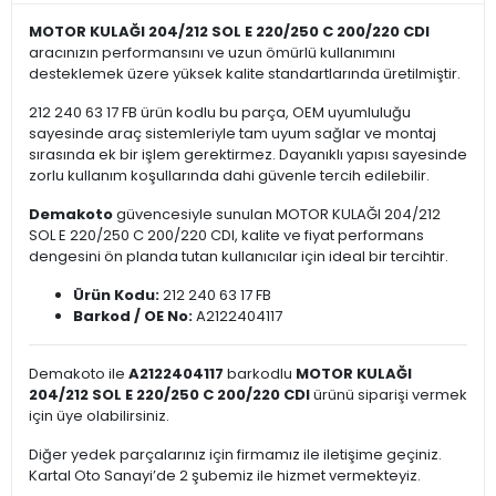
MOTOR KULAĞI 204/212 SOL E 220/250 C 200/220 CDI
aracınızın performansını ve uzun ömürlü kullanımını
desteklemek üzere yüksek kalite standartlarında üretilmiştir.
212 240 63 17 FB ürün kodlu bu parça, OEM uyumluluğu
sayesinde araç sistemleriyle tam uyum sağlar ve montaj
sırasında ek bir işlem gerektirmez. Dayanıklı yapısı sayesinde
zorlu kullanım koşullarında dahi güvenle tercih edilebilir.
Demakoto
güvencesiyle sunulan MOTOR KULAĞI 204/212
SOL E 220/250 C 200/220 CDI, kalite ve fiyat performans
dengesini ön planda tutan kullanıcılar için ideal bir tercihtir.
Ürün Kodu:
212 240 63 17 FB
Barkod / OE No:
A2122404117
Demakoto ile
A2122404117
barkodlu
MOTOR KULAĞI
204/212 SOL E 220/250 C 200/220 CDI
ürünü siparişi vermek
için üye olabilirsiniz.
Diğer yedek parçalarınız için firmamız ile iletişime geçiniz.
Kartal Oto Sanayi’de 2 şubemiz ile hizmet vermekteyiz.