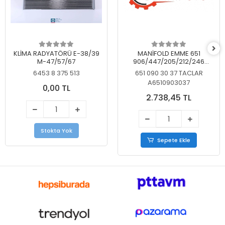
KLİMA RADYATÖRÜ E-38/39
MANİFOLD EMME 651
M-47/57/67
906/447/205/212/246
KELEBEKSİZ
6453 8 375 513
651 090 30 37 TACLAR
A6510903037
0,00 TL
2.738,45 TL
Stokta Yok
Sepete Ekle