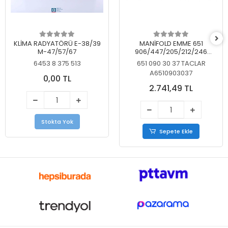
KLİMA RADYATÖRÜ E-38/39
MANİFOLD EMME 651
M-47/57/67
906/447/205/212/246
KELEBEKSİZ
6453 8 375 513
651 090 30 37 TACLAR
A6510903037
0,00 TL
2.741,49 TL
Stokta Yok
Sepete Ekle