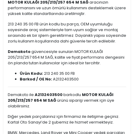
MOTOR KULAĞI 205/213/257 654 M SAĞ
aracınızın
performansını ve uzun ömürlü kullanımını desteklemek üzere
yüksek kalite standartlarında üretilmiştir.
213 240 35 00 FB ürün kodlu bu parça, OEM uyumluluğu
sayesinde araç sistemleriyle tam uyum sağlar ve montaj
sırasında ek bir işlem gerektirmez. Dayanıklı yapısı sayesinde
zorlu kullanım koşullarında dahi güvenle tercih edilebilir.
Demakoto
güvencesiyle sunulan MOTOR KULAĞI
205/213/257 654 M SAĞ, kalite ve fiyat performans dengesini
ön planda tutan kullanıcılar için ideal bir tercihtir.
Ürün Kodu:
213 240 35 00 FB
Barkod / OE No:
A2132403500
Demakoto ile
A2132403500
barkodlu
MOTOR KULAĞI
205/213/257 654 M SAĞ
ürünü siparişi vermek için üye
olabilirsiniz.
Diğer yedek parçalarınız için firmamız ile iletişime geçiniz.
Kartal Oto Sanayi’de 2 şubemiz ile hizmet vermekteyiz.
BMW, Mercedes, Land Rover ve Mini Cooper yedek parçaları