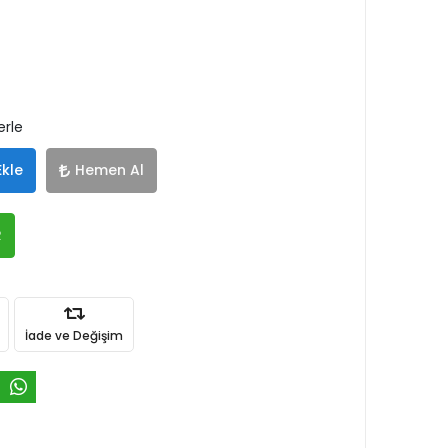
erle
Ekle
Hemen Al
R
İade ve Değişim