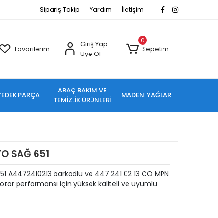
Sipariş Takip
Yardım
İletişim
0
Giriş Yap
Favorilerim
Sepetim
Üye Ol
ARAÇ BAKIM VE
YEDEK PARÇA
MADENİ YAĞLAR
TEMİZLİK ÜRÜNLERİ
O SAĞ 651
1 A4472410213 barkodlu ve 447 241 02 13 CO MPN
tor performansı için yüksek kaliteli ve uyumlu