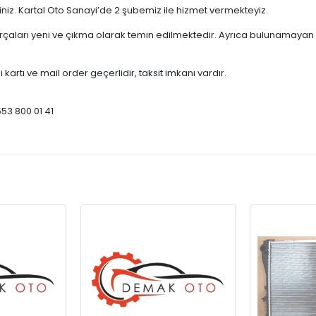
çiniz. Kartal Oto Sanayi’de 2 şubemiz ile hizmet vermekteyiz.
ları yeni ve çıkma olarak temin edilmektedir. Ayrıca bulunamayan par
 kartı ve mail order geçerlidir, taksit imkanı vardır.
553 800 01 41