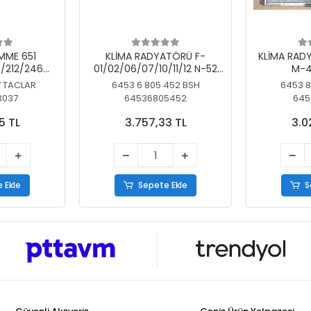
MME 651
KLİMA RADYATÖRÜ F-
KLİMA RAD
/212/246
01/02/06/07/10/11/12 N-52
M-4
SİZ
N/N-53/57/63
7 TACLAR
6453 6 805 452 BSH
6453 8
3037
64536805452
645
5 TL
3.757,33 TL
3.0
 Ekle
Sepete Ekle
S