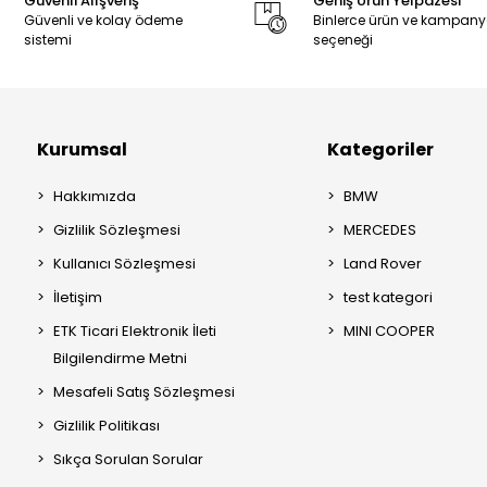
Güvenli Alışveriş
Geniş Ürün Yelpazesi
Güvenli ve kolay ödeme
Binlerce ürün ve kampan
sistemi
seçeneği
Kurumsal
Kategoriler
Hakkımızda
BMW
Gizlilik Sözleşmesi
MERCEDES
Kullanıcı Sözleşmesi
Land Rover
İletişim
test kategori
ETK Ticari Elektronik İleti
MINI COOPER
Bilgilendirme Metni
Mesafeli Satış Sözleşmesi
Gizlilik Politikası
Sıkça Sorulan Sorular