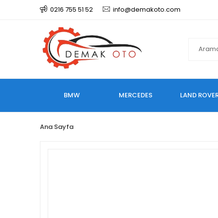
0216 755 51 52
info@demakoto.com
BMW
MERCEDES
LAND ROVE
Ana Sayfa