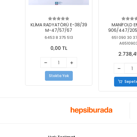
KLİMA RADYATÖRÜ E-38/39
MANİFOLD E
M-47/57/67
906/447/205
KELEBEK
6453 8 375 513
651 090 30 3
A651090
0,00 TL
2.738,4
Stokta Yok
Sepete