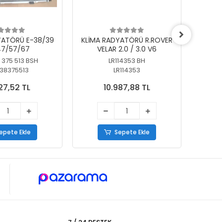
YATÖRÜ E-38/39
KLİMA RADYATÖRÜ R.ROVER
KLİ
7/57/67
VELAR 2.0 / 3.0 V6
55/56
 375 513 BSH
LR114353 BH
64
38375513
LR114353
27,52 TL
10.987,88 TL
epete Ekle
Sepete Ekle