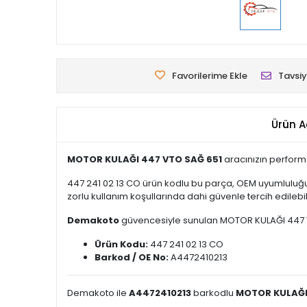
Favorilerime Ekle
Tavsiy
Ürün A
MOTOR KULAĞI 447 VTO SAĞ 651
aracınızın performa
447 241 02 13 CO ürün kodlu bu parça, OEM uyumluluğu
zorlu kullanım koşullarında dahi güvenle tercih edilebili
Demakoto
güvencesiyle sunulan MOTOR KULAĞI 447 VTO 
Ürün Kodu:
447 241 02 13 CO
Barkod / OE No:
A4472410213
Demakoto ile
A4472410213
barkodlu
MOTOR KULAĞI