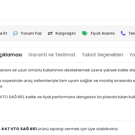
e Et
Yorum Yaz
Karşılaştır
Fiyat Alarmı
Tel
çıklaması
Garanti ve Teslimat
Taksit Seçenekleri
Yo
nsını ve uzun ömürlü kullanımını desteklemek üzere yüksek kalite stan
 sayesinde araç sistemleriyle tam uyum sağlar ve montaj sırasında ek
r.
SAĞ 651, kalite ve fiyat performans dengesini ön planda tutan kullanıcı
 447 VTO SAĞ 651
ürünü siparişi vermek için üye olabilirsiniz.