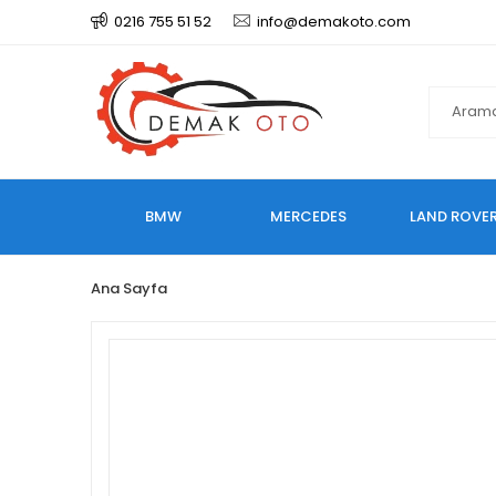
0216 755 51 52
info@demakoto.com
BMW
MERCEDES
LAND ROVE
Ana Sayfa