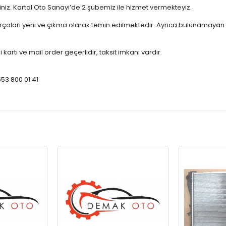
çiniz. Kartal Oto Sanayi’de 2 şubemiz ile hizmet vermekteyiz.
ları yeni ve çıkma olarak temin edilmektedir. Ayrıca bulunamayan par
 kartı ve mail order geçerlidir, taksit imkanı vardır.
553 800 01 41