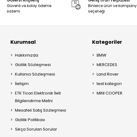
Güvenli Alışveriş
Geniş Ürün Yelpazesi
Güvenli ve kolay ödeme
Binlerce ürün ve kampan
sistemi
seçeneği
Kurumsal
Kategoriler
Hakkımızda
BMW
Gizlilik Sözleşmesi
MERCEDES
Kullanıcı Sözleşmesi
Land Rover
İletişim
test kategori
ETK Ticari Elektronik İleti
MINI COOPER
Bilgilendirme Metni
Mesafeli Satış Sözleşmesi
Gizlilik Politikası
Sıkça Sorulan Sorular