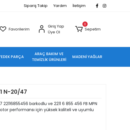
Sipariş Takip
Yardım
İletişim
0
Giriş Yap
Favorilerim
Sepetim
Üye Ol
ARAÇ BAKIM VE
YEDEK PARÇA
MADENİ YAĞLAR
TEMİZLİK ÜRÜNLERİ
1 N-20/47
 22116855456 barkodlu ve 2211 6 855 456 FB MPN
tor performansı için yüksek kaliteli ve uyumlu