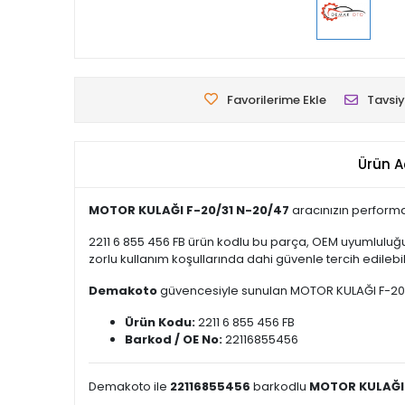
Favorilerime Ekle
Tavsiy
Ürün A
MOTOR KULAĞI F-20/31 N-20/47
aracınızın performa
2211 6 855 456 FB ürün kodlu bu parça, OEM uyumluluğu
zorlu kullanım koşullarında dahi güvenle tercih edilebili
Demakoto
güvencesiyle sunulan MOTOR KULAĞI F-20/31 N
Ürün Kodu:
2211 6 855 456 FB
Barkod / OE No:
22116855456
Demakoto ile
22116855456
barkodlu
MOTOR KULAĞI 