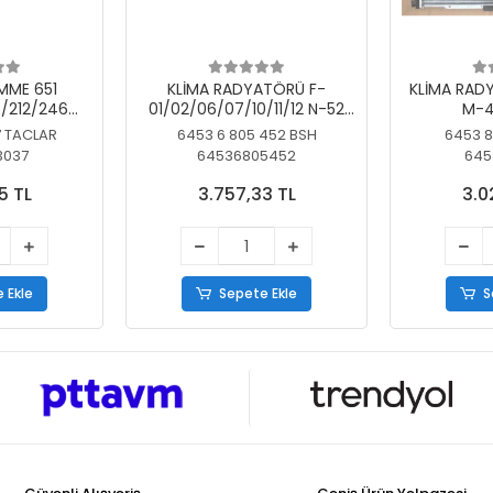
MME 651
KLİMA RADYATÖRÜ F-
KLİMA RAD
/212/246
01/02/06/07/10/11/12 N-52
M-4
SİZ
N/N-53/57/63
7 TACLAR
6453 6 805 452 BSH
6453 8
3037
64536805452
645
5 TL
3.757,33 TL
3.0
 Ekle
Sepete Ekle
S