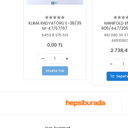
KLİMA RADYATÖRÜ E-38/39
MANİFOLD E
M-47/57/67
906/447/205
KELEBEK
6453 8 375 513
651 090 30 3
A651090
0,00 TL
2.738,4
Stokta Yok
Sepete