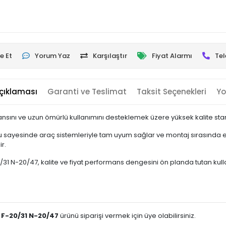
e Et
Yorum Yaz
Karşılaştır
Fiyat Alarmı
Tel
çıklaması
Garanti ve Teslimat
Taksit Seçenekleri
Yo
nsını ve uzun ömürlü kullanımını desteklemek üzere yüksek kalite stand
 sayesinde araç sistemleriyle tam uyum sağlar ve montaj sırasında ek
r.
-20/47, kalite ve fiyat performans dengesini ön planda tutan kullanıcı
F-20/31 N-20/47
ürünü siparişi vermek için üye olabilirsiniz.