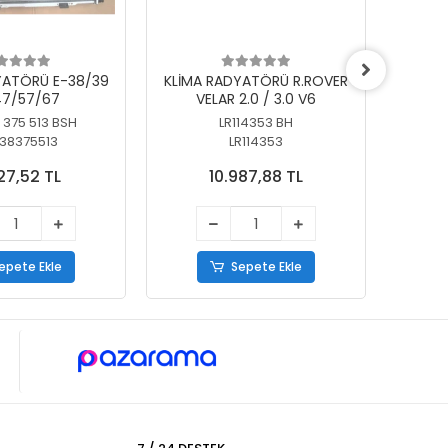
YATÖRÜ E-38/39
KLİMA RADYATÖRÜ R.ROVER
KLİ
7/57/67
VELAR 2.0 / 3.0 V6
55/56
 375 513 BSH
LR114353 BH
64
38375513
LR114353
27,52 TL
10.987,88 TL
epete Ekle
Sepete Ekle