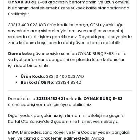
OYNAK BURÇ E-83
aracınızın performansını ve uzun ömürlü
kullanımını desteklemek üzere yüksek kalite standartlarında
üretilmiştir.
3331 3 400 023 AYD ürün kodlu bu parça, OEM uyumluluğu
sayesinde araç sistemleriyle tam uyum sağlar ve montaj
sırasında ek bir işlem gerektirmez. Dayanıklı yapısı sayesinde
zorlu kullanım koşullarında dahi güvenle tercih edilebilir.
Demakoto
güvencesiyle sunulan OYNAK BURÇ E-83, kalite
ve fiyat performans dengesini ön planda tutan kullanıcılar
için ideal bir tercihtir.
Ürün Kodu:
3331 3 400 023 AYD
Barkod / OE No:
33313418342
Demakoto ile
33313418342
barkodlu
OYNAK BURÇ E-83
ürünü siparişi vermek için üye olabilirsiniz.
Diğer yedek parçalarınız için firmamız ile iletişime geçiniz.
Kartal Oto Sanayi’de 2 şubemiz ile hizmet vermekteyiz.
BMW, Mercedes, Land Rover ve Mini Cooper yedek parçaları
yeni ve çıkma olarak temin edilmektedir. Ayrıca