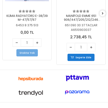
KLİMA RADYATÖRÜ E-38/39
MANİFOLD EMME 651
M-47/57/67
906/447/205/212/246
KELEBEKSİZ
6453 8 375 513
651 090 30 37 TACLAR
A6510903037
0,00 TL
2.738,45 TL
Stokta Yok
Sepete Ekle