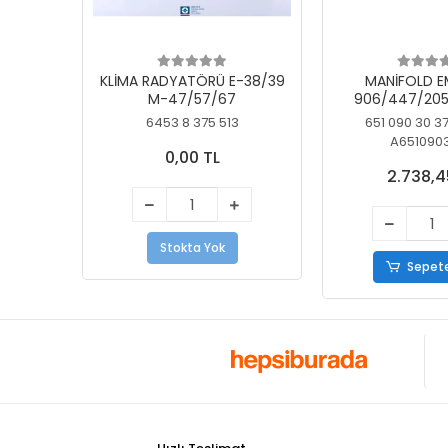
KLİMA RADYATÖRÜ E-38/39
MANİFOLD E
M-47/57/67
906/447/205
KELEBEK
6453 8 375 513
651 090 30 3
A651090
0,00 TL
2.738,4
Stokta Yok
Sepete