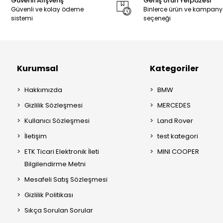
Güvenli Alışveriş
Geniş Ürün Yelpazesi
Güvenli ve kolay ödeme
Binlerce ürün ve kampan
sistemi
seçeneği
Kurumsal
Kategoriler
Hakkımızda
BMW
Gizlilik Sözleşmesi
MERCEDES
Kullanıcı Sözleşmesi
Land Rover
İletişim
test kategori
ETK Ticari Elektronik İleti
MINI COOPER
Bilgilendirme Metni
Mesafeli Satış Sözleşmesi
Gizlilik Politikası
Sıkça Sorulan Sorular