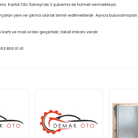
çiniz. Kartal Oto Sanayi’de 2 şubemiz ile hizmet vermekteyiz.
ları yeni ve çıkma olarak temin edilmektedir. Ayrıca bulunamayan par
 kartı ve mail order geçerlidir, taksit imkanı vardır.
553 800 01 41