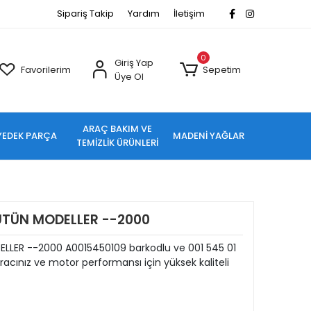
Sipariş Takip
Yardım
İletişim
0
Giriş Yap
Favorilerim
Sepetim
Üye Ol
ARAÇ BAKIM VE
YEDEK PARÇA
MADENİ YAĞLAR
TEMİZLİK ÜRÜNLERİ
BÜTÜN MODELLER --2000
ELLER --2000 A0015450109 barkodlu ve 001 545 01
cınız ve motor performansı için yüksek kaliteli