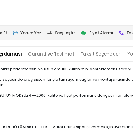
e Et
Yorum Yaz
Karşılaştır
Fiyat Alarmı
Tel
çıklaması
Garanti ve Teslimat
Taksit Seçenekleri
Yo
nızın performansını ve uzun ömürlü kullanımını desteklemek üzere yükse
 sayesinde araç sistemleriyle tam uyum sağlar ve montaj sırasında ek
r.
ÜN MODELLER --2000, kalite ve fiyat performans dengesini ön planda tut
İ FREN BÜTÜN MODELLER --2000
ürünü siparişi vermek için üye olabili