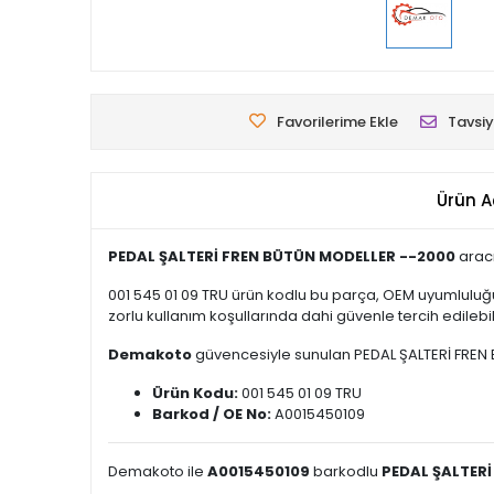
Favorilerime Ekle
Tavsiy
Ürün A
PEDAL ŞALTERİ FREN BÜTÜN MODELLER --2000
aracı
001 545 01 09 TRU ürün kodlu bu parça, OEM uyumluluğu
zorlu kullanım koşullarında dahi güvenle tercih edilebili
Demakoto
güvencesiyle sunulan PEDAL ŞALTERİ FREN BÜT
Ürün Kodu:
001 545 01 09 TRU
Barkod / OE No:
A0015450109
Demakoto ile
A0015450109
barkodlu
PEDAL ŞALTER