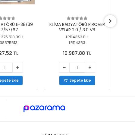
YATÖRÜ E-38/39
KLİMA RADYATÖRÜ R.ROVER
KLİ
7/57/67
VELAR 2.0 / 3.0 V6
55/56
 375 513 BSH
LR114353 BH
64
38375513
LR114353
27,52 TL
10.987,88 TL
epete Ekle
Sepete Ekle