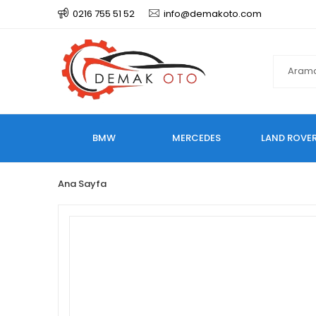
0216 755 51 52
info@demakoto.com
BMW
MERCEDES
LAND ROVE
Ana Sayfa