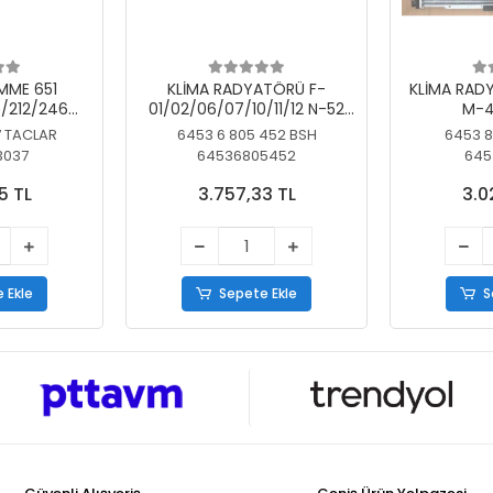
MME 651
KLİMA RADYATÖRÜ F-
KLİMA RAD
/212/246
01/02/06/07/10/11/12 N-52
M-4
SİZ
N/N-53/57/63
7 TACLAR
6453 6 805 452 BSH
6453 8
3037
64536805452
645
5 TL
3.757,33 TL
3.0
 Ekle
Sepete Ekle
S