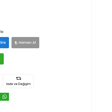
rle
Ekle
Hemen Al
R
İade ve Değişim