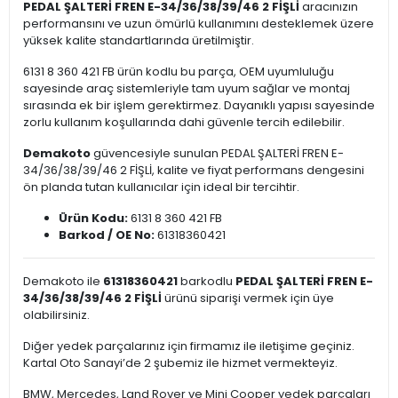
PEDAL ŞALTERİ FREN E-34/36/38/39/46 2 FİŞLİ
aracınızın
performansını ve uzun ömürlü kullanımını desteklemek üzere
yüksek kalite standartlarında üretilmiştir.
6131 8 360 421 FB ürün kodlu bu parça, OEM uyumluluğu
sayesinde araç sistemleriyle tam uyum sağlar ve montaj
sırasında ek bir işlem gerektirmez. Dayanıklı yapısı sayesinde
zorlu kullanım koşullarında dahi güvenle tercih edilebilir.
Demakoto
güvencesiyle sunulan PEDAL ŞALTERİ FREN E-
34/36/38/39/46 2 FİŞLİ, kalite ve fiyat performans dengesini
ön planda tutan kullanıcılar için ideal bir tercihtir.
Ürün Kodu:
6131 8 360 421 FB
Barkod / OE No:
61318360421
Demakoto ile
61318360421
barkodlu
PEDAL ŞALTERİ FREN E-
34/36/38/39/46 2 FİŞLİ
ürünü siparişi vermek için üye
olabilirsiniz.
Diğer yedek parçalarınız için firmamız ile iletişime geçiniz.
Kartal Oto Sanayi’de 2 şubemiz ile hizmet vermekteyiz.
BMW, Mercedes, Land Rover ve Mini Cooper yedek parçaları