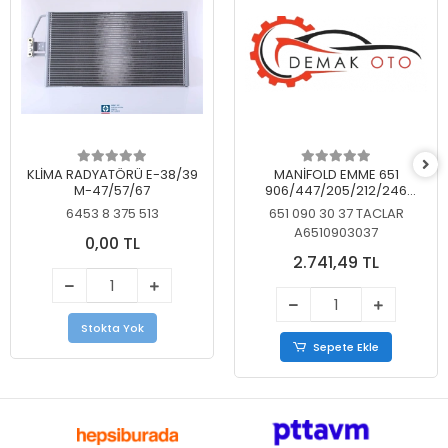
KLİMA RADYATÖRÜ E-38/39
MANİFOLD EMME 651
M-47/57/67
906/447/205/212/246
KELEBEKSİZ
6453 8 375 513
651 090 30 37 TACLAR
A6510903037
0,00 TL
2.741,49 TL
Stokta Yok
Sepete Ekle