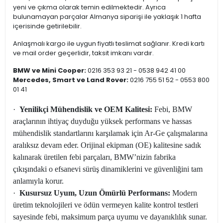
yeni ve çıkma olarak temin edilmektedir. Ayrıca
bulunamayan parçalar Almanya siparişi ile yaklaşık 1 hafta
içerisinde getirilebilir.
Anlaşmalı kargo ile uygun fiyatlı teslimat sağlanır. Kredi kartı
ve mail order geçerlidir, taksit imkanı vardır.
BMW ve Mini Cooper:
0216 353 93 21 - 0538 942 41 00
Mercedes, Smart ve Land Rover:
0216 755 51 52 - 0553 800
01 41
·
Yenilikçi Mühendislik ve OEM Kalitesi:
Febi, BMW
araçlarının ihtiyaç duyduğu yüksek performans ve hassas
mühendislik standartlarını karşılamak için Ar-Ge çalışmalarına
aralıksız devam eder. Orijinal ekipman (OE) kalitesine sadık
kalınarak üretilen febi parçaları, BMW’nizin fabrika
çıkışındaki o efsanevi sürüş dinamiklerini ve güvenliğini tam
anlamıyla korur.
·
Kusursuz Uyum, Uzun Ömürlü Performans:
Modern
üretim teknolojileri ve ödün vermeyen kalite kontrol testleri
sayesinde febi, maksimum parça uyumu ve dayanıklılık sunar.