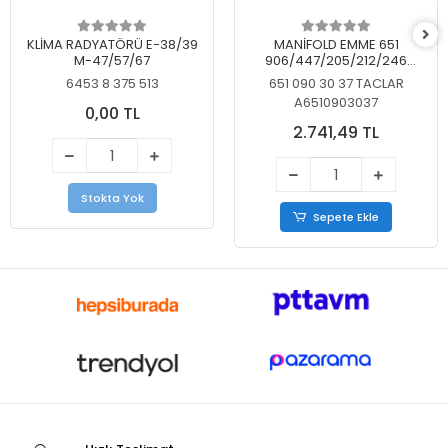
KLİMA RADYATÖRÜ E-38/39
MANİFOLD EMME 651
M-47/57/67
906/447/205/212/246
KELEBEKSİZ
6453 8 375 513
651 090 30 37 TACLAR
A6510903037
0,00 TL
2.741,49 TL
Stokta Yok
Sepete Ekle