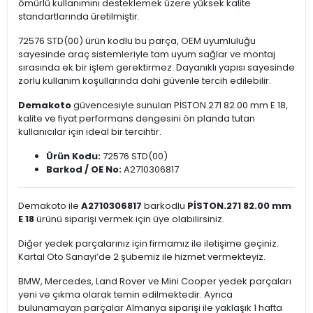
ömürlü kullanımını desteklemek üzere yüksek kalite
standartlarında üretilmiştir.
72576 STD(00) ürün kodlu bu parça, OEM uyumluluğu
sayesinde araç sistemleriyle tam uyum sağlar ve montaj
sırasında ek bir işlem gerektirmez. Dayanıklı yapısı sayesinde
zorlu kullanım koşullarında dahi güvenle tercih edilebilir.
Demakoto
güvencesiyle sunulan PİSTON.271 82.00 mm E 18,
kalite ve fiyat performans dengesini ön planda tutan
kullanıcılar için ideal bir tercihtir.
Ürün Kodu:
72576 STD(00)
Barkod / OE No:
A2710306817
Demakoto ile
A2710306817
barkodlu
PİSTON.271 82.00 mm
E 18
ürünü siparişi vermek için üye olabilirsiniz.
Diğer yedek parçalarınız için firmamız ile iletişime geçiniz.
Kartal Oto Sanayi’de 2 şubemiz ile hizmet vermekteyiz.
BMW, Mercedes, Land Rover ve Mini Cooper yedek parçaları
yeni ve çıkma olarak temin edilmektedir. Ayrıca
bulunamayan parçalar Almanya siparişi ile yaklaşık 1 hafta