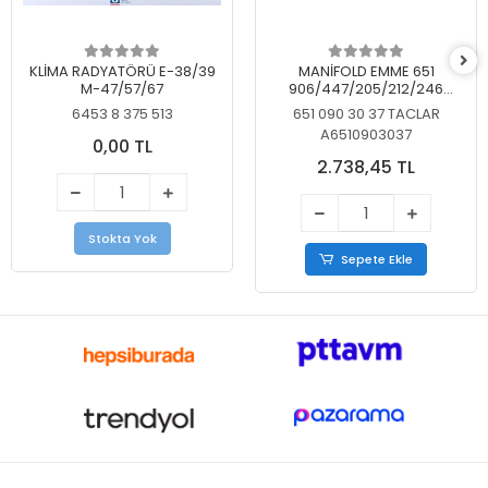
KLİMA RADYATÖRÜ E-38/39
MANİFOLD EMME 651
M-47/57/67
906/447/205/212/246
KELEBEKSİZ
6453 8 375 513
651 090 30 37 TACLAR
A6510903037
0,00 TL
2.738,45 TL
Stokta Yok
Sepete Ekle