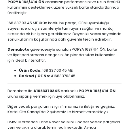
PORYA 168/414 ÖN
aracınızın performansını ve uzun ömürlü
kullanımını desteklemek üzere yüksek kalite standartlarında
üretilmiştir.
168 337 03 45 ME ürün kodlu bu parça, OEM uyumluluğu
sayesinde araç sistemleriyle tam uyum sağlar ve montaj
sırasında ek bir işlem gerektirmez. Dayanıklı yapısı sayesinde
zorlu kullanım koşullarında dahi güvenle tercih edilebilir.
Demakoto
güvencesiyle sunulan PORYA 168/414 ÖN, kalite
ve fiyat performans dengesini ön planda tutan kullanıcılar
için ideal bir tercihtir.
Ürün Kodu:
168 337 03 45 ME
Barkod / OE No:
A1683370345
Demakoto ile
A1683370345
barkodlu
PORYA 168/414 ÖN
ürünü siparişi vermek için üye olabilirsiniz.
Diğer yedek parçalarınız için firmamız ile iletişime geçiniz.
Kartal Oto Sanayi’de 2 şubemiz ile hizmet vermekteyiz.
BMW, Mercedes, Land Rover ve Mini Cooper yedek parçaları
yeni ve çıkma olarak temin edilmektedir. Ayrıca