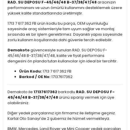
RAD. SU DEPOSU F-45/46/48 B-37/38/47/48
aracınızın
performansını ve uzun ömürlü kullanımını desteklemek üzere
yüksek kalite standartlarında üretilmiştir.
1713 7 617 362 FB ürün kodlu bu parça, OEM uyumluluğu
sayesinde araç sistemleriyle tam uyum sağlar ve montaj
sırasında ek bir işlem gerektirmez. Dayanıklı yapısı sayesinde
zorlu kullanım koşullarında dahi güvenle tercih edilebilir.
Demakoto
güvencesiyle sunulan RAD. SU DEPOSU F-
45/46/48 B-37/38/47/48, kalite ve fiyat performans
dengesini ön planda tutan kullanıcılar için ideal bir tercihtir.
Ürün Kodu:
1713 7 617 362 FB
Barkod / OE No:
17137617362
Demakoto ile
17137617362
barkodlu
RAD. SU DEPOSU F-
45/46/48 B-37/38/47/48
ürünü siparişi vermek için üye
olabilirsiniz.
Diğer yedek parçalarınız için firmamız ile iletişime geçiniz.
Kartal Oto Sanayi’de 2 şubemiz ile hizmet vermekteyiz.
BMW, Mercedes, Land Rover ve Mini Cooper yedek parçaları