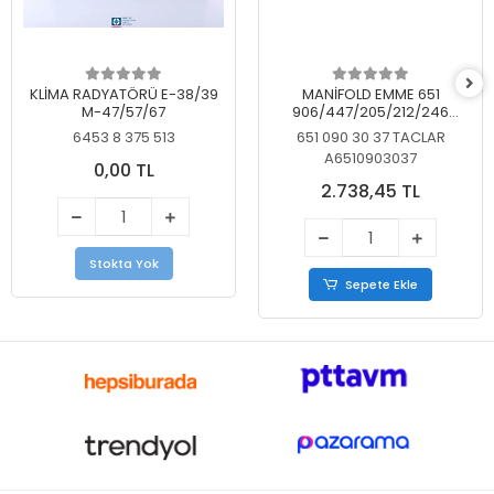
KLİMA RADYATÖRÜ E-38/39
MANİFOLD EMME 651
M-47/57/67
906/447/205/212/246
KELEBEKSİZ
6453 8 375 513
651 090 30 37 TACLAR
A6510903037
0,00 TL
2.738,45 TL
Stokta Yok
Sepete Ekle