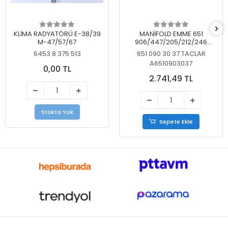
KLİMA RADYATÖRÜ E-38/39
MANİFOLD EMME 651
M-47/57/67
906/447/205/212/246
KELEBEKSİZ
6453 8 375 513
651 090 30 37 TACLAR
A6510903037
0,00 TL
2.741,49 TL
Stokta Yok
Sepete Ekle