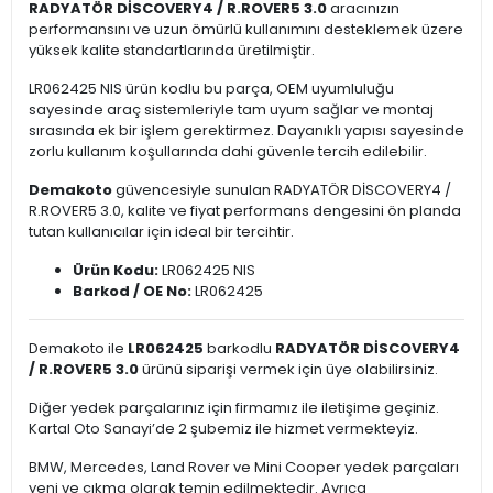
RADYATÖR DİSCOVERY4 / R.ROVER5 3.0
aracınızın
performansını ve uzun ömürlü kullanımını desteklemek üzere
yüksek kalite standartlarında üretilmiştir.
LR062425 NIS ürün kodlu bu parça, OEM uyumluluğu
sayesinde araç sistemleriyle tam uyum sağlar ve montaj
sırasında ek bir işlem gerektirmez. Dayanıklı yapısı sayesinde
zorlu kullanım koşullarında dahi güvenle tercih edilebilir.
Demakoto
güvencesiyle sunulan RADYATÖR DİSCOVERY4 /
R.ROVER5 3.0, kalite ve fiyat performans dengesini ön planda
tutan kullanıcılar için ideal bir tercihtir.
Ürün Kodu:
LR062425 NIS
Barkod / OE No:
LR062425
Demakoto ile
LR062425
barkodlu
RADYATÖR DİSCOVERY4
/ R.ROVER5 3.0
ürünü siparişi vermek için üye olabilirsiniz.
Diğer yedek parçalarınız için firmamız ile iletişime geçiniz.
Kartal Oto Sanayi’de 2 şubemiz ile hizmet vermekteyiz.
BMW, Mercedes, Land Rover ve Mini Cooper yedek parçaları
yeni ve çıkma olarak temin edilmektedir. Ayrıca