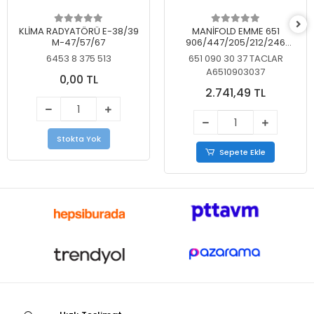
KLİMA RADYATÖRÜ E-38/39
MANİFOLD EMME 651
M-47/57/67
906/447/205/212/246
KELEBEKSİZ
6453 8 375 513
651 090 30 37 TACLAR
A6510903037
0,00 TL
2.741,49 TL
Stokta Yok
Sepete Ekle