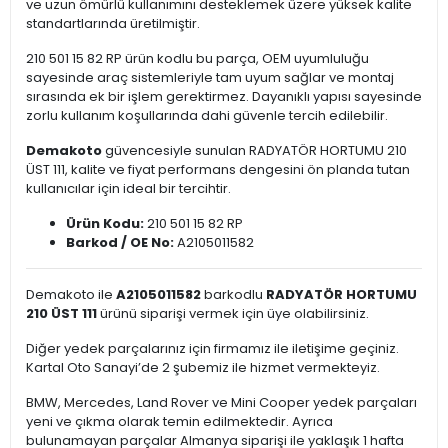
ve uzun ömürlü kullanımını desteklemek üzere yüksek kalite
standartlarında üretilmiştir.
210 501 15 82 RP ürün kodlu bu parça, OEM uyumluluğu
sayesinde araç sistemleriyle tam uyum sağlar ve montaj
sırasında ek bir işlem gerektirmez. Dayanıklı yapısı sayesinde
zorlu kullanım koşullarında dahi güvenle tercih edilebilir.
Demakoto
güvencesiyle sunulan RADYATÖR HORTUMU 210
ÜST 111, kalite ve fiyat performans dengesini ön planda tutan
kullanıcılar için ideal bir tercihtir.
Ürün Kodu:
210 501 15 82 RP
Barkod / OE No:
A2105011582
Demakoto ile
A2105011582
barkodlu
RADYATÖR HORTUMU
210 ÜST 111
ürünü siparişi vermek için üye olabilirsiniz.
Diğer yedek parçalarınız için firmamız ile iletişime geçiniz.
Kartal Oto Sanayi’de 2 şubemiz ile hizmet vermekteyiz.
BMW, Mercedes, Land Rover ve Mini Cooper yedek parçaları
yeni ve çıkma olarak temin edilmektedir. Ayrıca
bulunamayan parçalar Almanya siparişi ile yaklaşık 1 hafta