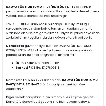
RADYATÖR HORTUMU F-07/10/11 ÜST N-47
aracınızın
performansını ve uzun ömürlü kullanımını desteklemek üzere
yüksek kalite standartlarında üretilmiştir.
1712 7 809 818 RP ürün kodlu bu parça, OEM uyumluluğu
sayesinde araç sistemleriyle tam uyum sağlar ve montaj
sırasında ek bir işlem gerektirmez. Dayanıklı yapısı sayesinde
zorlu kullanım koşullarında dahi güvenle tercih edilebilir.
Demakoto
güvencesiyle sunulan RADYATÖR HORTUMU F-
07/10/11 ÜST N-47, kalite ve fiyat performans dengesini ön
planda tutan kullanıcılar için ideal bir tercihtir.
Ürün Kodu:
1712 7 809 818 RP
Barkod / OE No:
17127809818
Demakoto ile
17127809818
barkodlu
RADYATÖR HORTUMU
F-07/10/11 ÜST N-47
ürünü siparişi vermek için üye
olabilirsiniz.
Diğer yedek parçalarınız için firmamız ile iletişime geçiniz.
Kartal Oto Sanayi’de 2 şubemiz ile hizmet vermekteyiz.