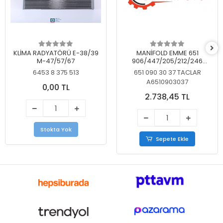
KLİMA RADYATÖRÜ E-38/39
MANİFOLD EMME 651
M-47/57/67
906/447/205/212/246
KELEBEKSİZ
6453 8 375 513
651 090 30 37 TACLAR
A6510903037
0,00 TL
2.738,45 TL
Stokta Yok
Sepete Ekle