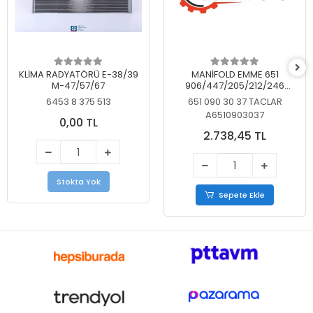
KLİMA RADYATÖRÜ E-38/39
MANİFOLD EMME 651
M-47/57/67
906/447/205/212/246
KELEBEKSİZ
6453 8 375 513
651 090 30 37 TACLAR
A6510903037
0,00 TL
2.738,45 TL
Stokta Yok
Sepete Ekle