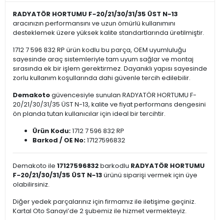
RADYATÖR HORTUMU F-20/21/30/31/35 ÜST N-13
aracınızın performansını ve uzun ömürlü kullanımını
desteklemek üzere yüksek kalite standartlarında üretilmiştir.
1712 7 596 832 RP ürün kodlu bu parça, OEM uyumluluğu
sayesinde araç sistemleriyle tam uyum sağlar ve montaj
sırasında ek bir işlem gerektirmez. Dayanıklı yapısı sayesinde
zorlu kullanım koşullarında dahi güvenle tercih edilebilir.
Demakoto
güvencesiyle sunulan RADYATÖR HORTUMU F-
20/21/30/31/35 ÜST N-13, kalite ve fiyat performans dengesini
ön planda tutan kullanıcılar için ideal bir tercihtir.
Ürün Kodu:
1712 7 596 832 RP
Barkod / OE No:
17127596832
Demakoto ile
17127596832
barkodlu
RADYATÖR HORTUMU
F-20/21/30/31/35 ÜST N-13
ürünü siparişi vermek için üye
olabilirsiniz.
Diğer yedek parçalarınız için firmamız ile iletişime geçiniz.
Kartal Oto Sanayi’de 2 şubemiz ile hizmet vermekteyiz.