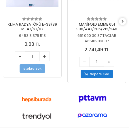
KLİMA RADYATÖRÜ E-38/39
MANİFOLD EMME 651
M-47/57/67
906/447/205/212/246
KELEBEKSİZ
6453 8 375 513
651 090 30 37 TACLAR
A6510903037
0,00 TL
2.741,49 TL
Stokta Yok
Sepete Ekle