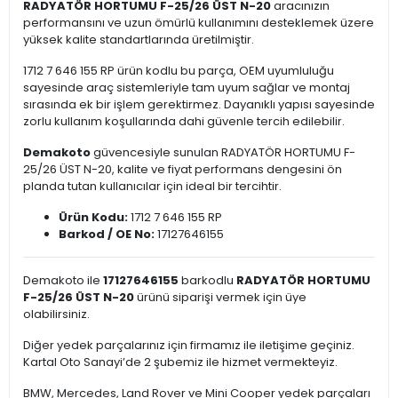
RADYATÖR HORTUMU F-25/26 ÜST N-20
aracınızın
performansını ve uzun ömürlü kullanımını desteklemek üzere
yüksek kalite standartlarında üretilmiştir.
1712 7 646 155 RP ürün kodlu bu parça, OEM uyumluluğu
sayesinde araç sistemleriyle tam uyum sağlar ve montaj
sırasında ek bir işlem gerektirmez. Dayanıklı yapısı sayesinde
zorlu kullanım koşullarında dahi güvenle tercih edilebilir.
Demakoto
güvencesiyle sunulan RADYATÖR HORTUMU F-
25/26 ÜST N-20, kalite ve fiyat performans dengesini ön
planda tutan kullanıcılar için ideal bir tercihtir.
Ürün Kodu:
1712 7 646 155 RP
Barkod / OE No:
17127646155
Demakoto ile
17127646155
barkodlu
RADYATÖR HORTUMU
F-25/26 ÜST N-20
ürünü siparişi vermek için üye
olabilirsiniz.
Diğer yedek parçalarınız için firmamız ile iletişime geçiniz.
Kartal Oto Sanayi’de 2 şubemiz ile hizmet vermekteyiz.
BMW, Mercedes, Land Rover ve Mini Cooper yedek parçaları