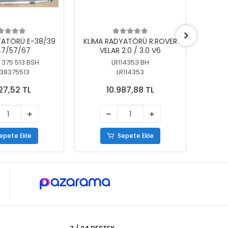
YATÖRÜ E-38/39
KLİMA RADYATÖRÜ R.ROVER
KLİ
7/57/67
VELAR 2.0 / 3.0 V6
55/56
 375 513 BSH
LR114353 BH
64
38375513
LR114353
27,52 TL
10.987,88 TL
epete Ekle
Sepete Ekle