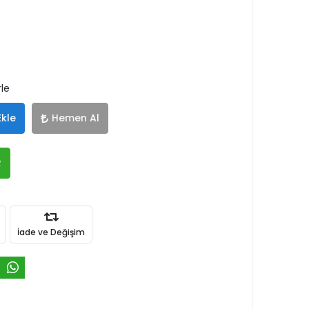
rle
Ekle
Hemen Al
R
İade ve Değişim