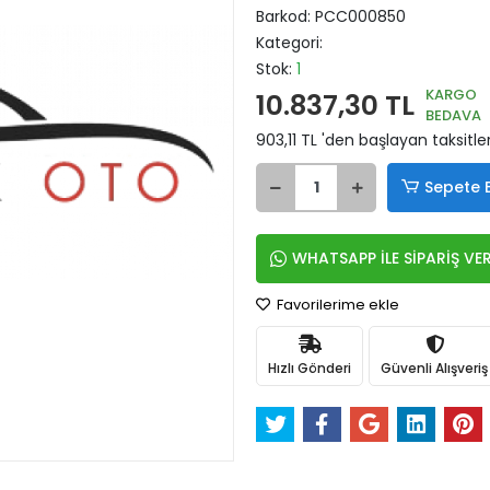
Barkod:
PCC000850
Kategori:
Stok:
1
KARGO
10.837,30 TL
BEDAVA
903,11 TL 'den başlayan taksitle
Sepete 
WHATSAPP İLE SİPARİŞ VE
Favorilerime ekle
Hızlı Gönderi
Güvenli Alışveriş