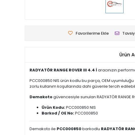
Favorilerime Ekle
Tavsiy
Ürün A
RADYATÖR RANGE ROVER III 4.4 İ
aracınızın performa
PCC000850 NIS ürün kodlu bu parça, OEM uyumluluğu sa
zorlu kullanım koşullarında dahi güvenle tercih edilebili
Demakoto
güvencesiyle sunulan RADYATÖR RANGE ROVER I
Ürün Kodu:
PCC000850 NIS
Barkod / OE No:
PCC000850
Demakoto ile
PCC000850
barkodlu
RADYATÖR RANGE 