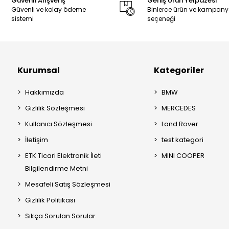
Güvenli Alışveriş
Geniş Ürün Yelpazesi
Güvenli ve kolay ödeme
Binlerce ürün ve kampan
sistemi
seçeneği
Kurumsal
Kategoriler
Hakkımızda
BMW
Gizlilik Sözleşmesi
MERCEDES
Kullanıcı Sözleşmesi
Land Rover
İletişim
test kategori
ETK Ticari Elektronik İleti
MINI COOPER
Bilgilendirme Metni
Mesafeli Satış Sözleşmesi
Gizlilik Politikası
Sıkça Sorulan Sorular