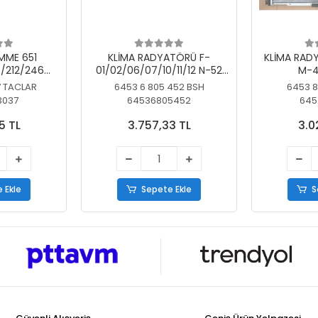
MME 651
KLİMA RADYATÖRÜ F-
KLİMA RAD
/212/246
01/02/06/07/10/11/12 N-52
M-4
SİZ
N/N-53/57/63
7 TACLAR
6453 6 805 452 BSH
6453 8
3037
64536805452
645
5 TL
3.757,33 TL
3.0
 Ekle
Sepete Ekle
S