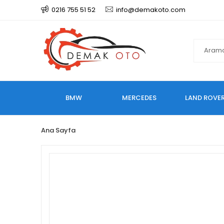
0216 755 51 52
info@demakoto.com
BMW
MERCEDES
LAND ROVE
Ana Sayfa