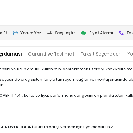
e Et
Yorum Yaz
Karşılaştır
Fiyat Alarmı
Tel
çıklaması
Garanti ve Teslimat
Taksit Seçenekleri
Yo
nsını ve uzun ömürlü kullanımını desteklemek üzere yüksek kalite stand
yesinde araç sistemleriyle tam uyum sağlar ve montaj sırasında ek b
r.
II 4.4 İ, kalite ve fiyat performans dengesini ön planda tutan kullanıcı
ROVER III 4.4 İ
ürünü siparişi vermek için üye olabilirsiniz.