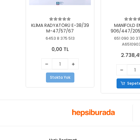
KLİMA RADYATÖRÜ E-38/39
MANİFOLD E
M-47/57/67
906/447/205
KELEBEK
6453 8 375 513
651 090 30 3
A651090
0,00 TL
2.738,4
Stokta Yok
Sepete