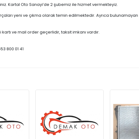
çiniz. Kartal Oto Sanayi’de 2 şubemiz ile hizmet vermekteyiz.
ları yeni ve çıkma olarak temin edilmektedir. Ayrıca bulunamayan par
 kartı ve mail order geçerlidir, taksit imkanı vardır.
553 800 01 41