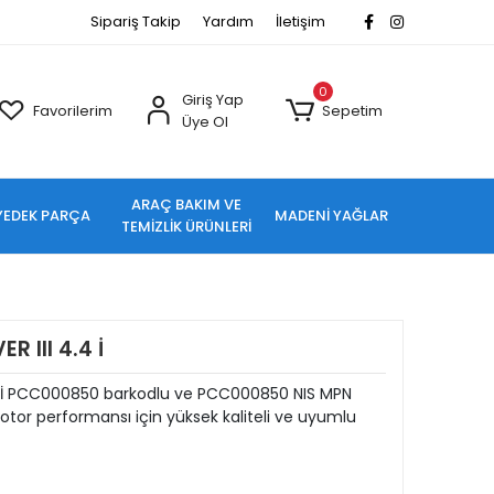
Sipariş Takip
Yardım
İletişim
0
Giriş Yap
Favorilerim
Sepetim
Üye Ol
ARAÇ BAKIM VE
YEDEK PARÇA
MADENİ YAĞLAR
TEMİZLİK ÜRÜNLERİ
 III 4.4 İ
 İ PCC000850 barkodlu ve PCC000850 NIS MPN
tor performansı için yüksek kaliteli ve uyumlu