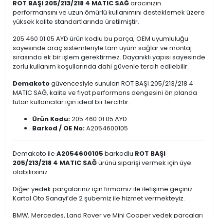
ROT BAŞI 205/213/218 4 MATIC SAĞ
aracınızın
performansını ve uzun ömürlü kullanımını desteklemek üzere
yüksek kalite standartlarında üretilmiştir.
205 460 01 05 AYD ürün kodlu bu parça, OEM uyumluluğu
sayesinde araç sistemleriyle tam uyum sağlar ve montaj
sırasında ek bir işlem gerektirmez. Dayanıklı yapısı sayesinde
zorlu kullanım koşullarında dahi güvenle tercih edilebilir.
Demakoto
güvencesiyle sunulan ROT BAŞI 205/213/218 4
MATIC SAĞ, kalite ve fiyat performans dengesini ön planda
tutan kullanıcılar için ideal bir tercihtir.
Ürün Kodu:
205 460 01 05 AYD
Barkod / OE No:
A2054600105
Demakoto ile
A2054600105
barkodlu
ROT BAŞI
205/213/218 4 MATIC SAĞ
ürünü siparişi vermek için üye
olabilirsiniz.
Diğer yedek parçalarınız için firmamız ile iletişime geçiniz.
Kartal Oto Sanayi’de 2 şubemiz ile hizmet vermekteyiz.
BMW, Mercedes, Land Rover ve Mini Cooper yedek parçaları