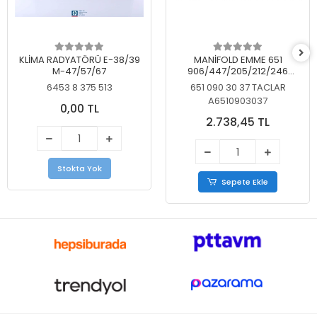
KLİMA RADYATÖRÜ E-38/39
MANİFOLD EMME 651
M-47/57/67
906/447/205/212/246
KELEBEKSİZ
6453 8 375 513
651 090 30 37 TACLAR
A6510903037
0,00 TL
2.738,45 TL
Stokta Yok
Sepete Ekle