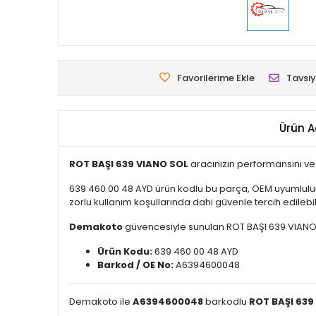
Favorilerime Ekle
Tavsiy
Ürün A
ROT BAŞI 639 VIANO SOL
aracınızın performansını ve 
639 460 00 48 AYD ürün kodlu bu parça, OEM uyumluluğ
zorlu kullanım koşullarında dahi güvenle tercih edilebili
Demakoto
güvencesiyle sunulan ROT BAŞI 639 VIANO SOL
Ürün Kodu:
639 460 00 48 AYD
Barkod / OE No:
A6394600048
Demakoto ile
A6394600048
barkodlu
ROT BAŞI 639