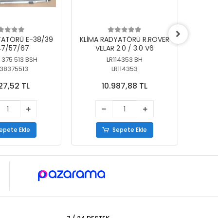
YATÖRÜ E-38/39
KLİMA RADYATÖRÜ R.ROVER
KLİ
7/57/67
VELAR 2.0 / 3.0 V6
55/56
 375 513 BSH
LR114353 BH
64
38375513
LR114353
27,52 TL
10.987,88 TL
epete Ekle
Sepete Ekle