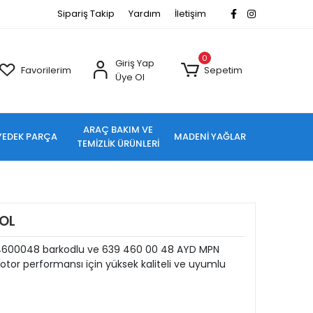
Sipariş Takip
Yardım
İletişim
0
Giriş Yap
Favorilerim
Sepetim
Üye Ol
ARAÇ BAKIM VE
YEDEK PARÇA
MADENİ YAĞLAR
TEMİZLİK ÜRÜNLERİ
SOL
4600048 barkodlu ve 639 460 00 48 AYD MPN
tor performansı için yüksek kaliteli ve uyumlu