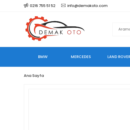
0216 755 51 52
info@demakoto.com
BMW
MERCEDES
LAND ROVE
Ana Sayfa