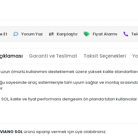
e Et
Yorum Yaz
Karşılaştır
Fiyat Alarmı
Tel
çıklaması
Garanti ve Teslimat
Taksit Seçenekleri
Yo
uzun ömürlü kullanımını desteklemek üzere yüksek kalite standartların
u sayesinde araç sistemleriyle tam uyum sağlar ve montaj sırasında e
r.
, kalite ve fiyat performans dengesini ön planda tutan kullanıcılar içi
 VIANO SOL
ürünü siparişi vermek için üye olabilirsiniz.