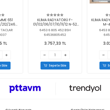
MME 651
KLİMA RADYATÖRÜ F-
KLİMA RAD
/212/246
01/02/06/07/10/11/12 N-52
M-4
SİZ
N/N-53/57/63
7 TACLAR
6453 6 805 452 BSH
6453 8
3037
64536805452
645
5 TL
3.757,33 TL
3.0
 Ekle
Sepete Ekle
S