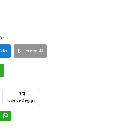
le
Ekle
Hemen Al
R
İade ve Değişim