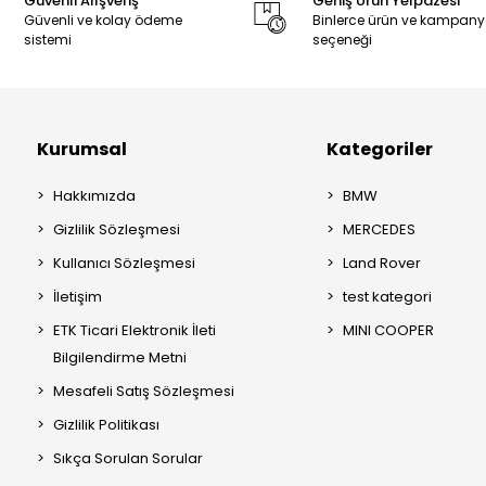
Güvenli Alışveriş
Geniş Ürün Yelpazesi
Güvenli ve kolay ödeme
Binlerce ürün ve kampan
sistemi
seçeneği
Kurumsal
Kategoriler
Hakkımızda
BMW
Gizlilik Sözleşmesi
MERCEDES
Kullanıcı Sözleşmesi
Land Rover
İletişim
test kategori
ETK Ticari Elektronik İleti
MINI COOPER
Bilgilendirme Metni
Mesafeli Satış Sözleşmesi
Gizlilik Politikası
Sıkça Sorulan Sorular