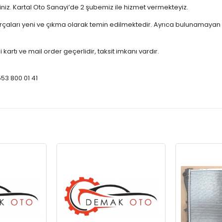
çiniz. Kartal Oto Sanayi’de 2 şubemiz ile hizmet vermekteyiz.
ları yeni ve çıkma olarak temin edilmektedir. Ayrıca bulunamayan par
 kartı ve mail order geçerlidir, taksit imkanı vardır.
553 800 01 41