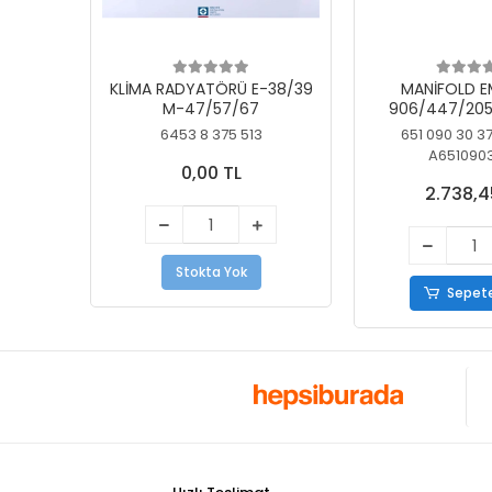
KLİMA RADYATÖRÜ E-38/39
MANİFOLD E
M-47/57/67
906/447/205
KELEBEK
6453 8 375 513
651 090 30 3
A651090
0,00 TL
2.738,4
Stokta Yok
Sepete