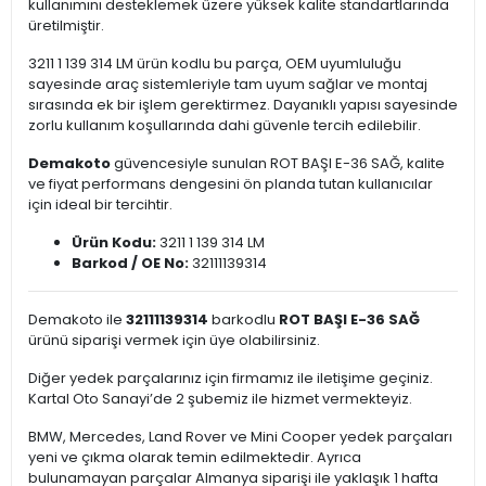
kullanımını desteklemek üzere yüksek kalite standartlarında
üretilmiştir.
3211 1 139 314 LM ürün kodlu bu parça, OEM uyumluluğu
sayesinde araç sistemleriyle tam uyum sağlar ve montaj
sırasında ek bir işlem gerektirmez. Dayanıklı yapısı sayesinde
zorlu kullanım koşullarında dahi güvenle tercih edilebilir.
Demakoto
güvencesiyle sunulan ROT BAŞI E-36 SAĞ, kalite
ve fiyat performans dengesini ön planda tutan kullanıcılar
için ideal bir tercihtir.
Ürün Kodu:
3211 1 139 314 LM
Barkod / OE No:
32111139314
Demakoto ile
32111139314
barkodlu
ROT BAŞI E-36 SAĞ
ürünü siparişi vermek için üye olabilirsiniz.
Diğer yedek parçalarınız için firmamız ile iletişime geçiniz.
Kartal Oto Sanayi’de 2 şubemiz ile hizmet vermekteyiz.
BMW, Mercedes, Land Rover ve Mini Cooper yedek parçaları
yeni ve çıkma olarak temin edilmektedir. Ayrıca
bulunamayan parçalar Almanya siparişi ile yaklaşık 1 hafta