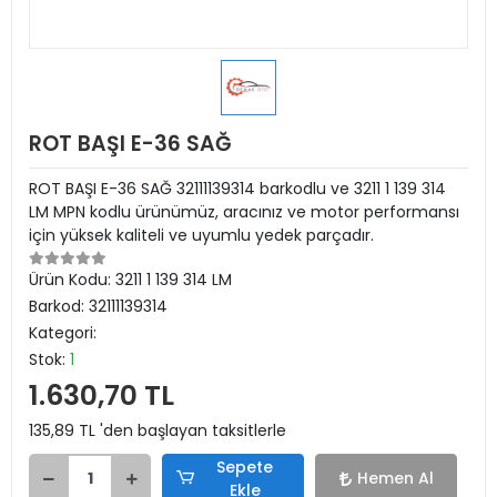
ROT BAŞI E-36 SAĞ
ROT BAŞI E-36 SAĞ 32111139314 barkodlu ve 3211 1 139 314
LM MPN kodlu ürünümüz, aracınız ve motor performansı
için yüksek kaliteli ve uyumlu yedek parçadır.
Ürün Kodu:
3211 1 139 314 LM
Barkod:
32111139314
Kategori:
Stok:
1
1.630,70 TL
135,89 TL 'den başlayan taksitlerle
Sepete
Hemen Al
Ekle