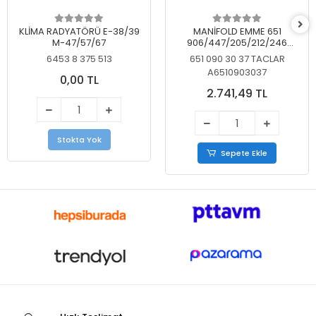
KLİMA RADYATÖRÜ E-38/39
MANİFOLD EMME 651
M-47/57/67
906/447/205/212/246
KELEBEKSİZ
6453 8 375 513
651 090 30 37 TACLAR
A6510903037
0,00 TL
2.741,49 TL
Stokta Yok
Sepete Ekle