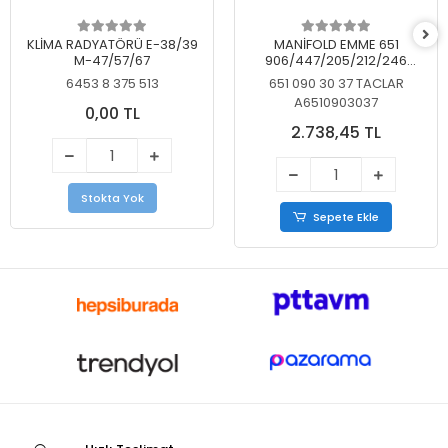
KLİMA RADYATÖRÜ E-38/39
MANİFOLD EMME 651
M-47/57/67
906/447/205/212/246
KELEBEKSİZ
6453 8 375 513
651 090 30 37 TACLAR
A6510903037
0,00 TL
2.738,45 TL
Stokta Yok
Sepete Ekle