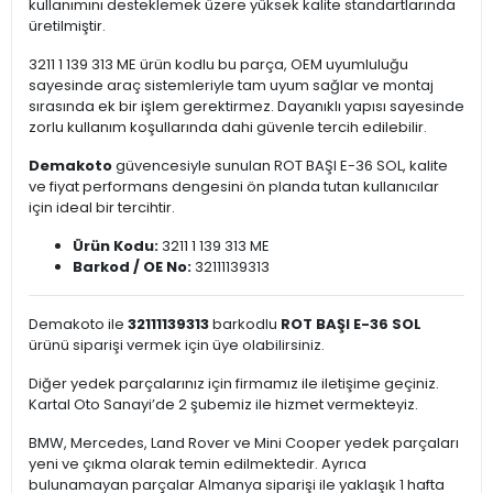
kullanımını desteklemek üzere yüksek kalite standartlarında
üretilmiştir.
3211 1 139 313 ME ürün kodlu bu parça, OEM uyumluluğu
sayesinde araç sistemleriyle tam uyum sağlar ve montaj
sırasında ek bir işlem gerektirmez. Dayanıklı yapısı sayesinde
zorlu kullanım koşullarında dahi güvenle tercih edilebilir.
Demakoto
güvencesiyle sunulan ROT BAŞI E-36 SOL, kalite
ve fiyat performans dengesini ön planda tutan kullanıcılar
için ideal bir tercihtir.
Ürün Kodu:
3211 1 139 313 ME
Barkod / OE No:
32111139313
Demakoto ile
32111139313
barkodlu
ROT BAŞI E-36 SOL
ürünü siparişi vermek için üye olabilirsiniz.
Diğer yedek parçalarınız için firmamız ile iletişime geçiniz.
Kartal Oto Sanayi’de 2 şubemiz ile hizmet vermekteyiz.
BMW, Mercedes, Land Rover ve Mini Cooper yedek parçaları
yeni ve çıkma olarak temin edilmektedir. Ayrıca
bulunamayan parçalar Almanya siparişi ile yaklaşık 1 hafta