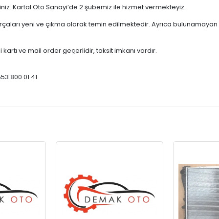
çiniz. Kartal Oto Sanayi’de 2 şubemiz ile hizmet vermekteyiz.
ları yeni ve çıkma olarak temin edilmektedir. Ayrıca bulunamayan par
 kartı ve mail order geçerlidir, taksit imkanı vardır.
553 800 01 41