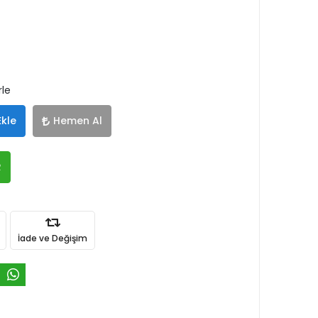
rle
Ekle
Hemen Al
R
İade ve Değişim