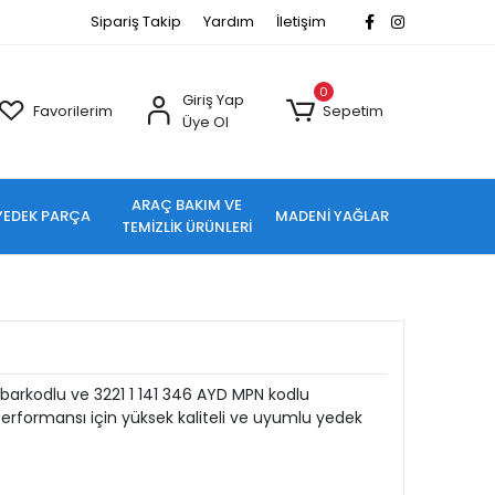
Sipariş Takip
Yardım
İletişim
0
Giriş Yap
Favorilerim
Sepetim
Üye Ol
ARAÇ BAKIM VE
YEDEK PARÇA
MADENİ YAĞLAR
TEMİZLİK ÜRÜNLERİ
barkodlu ve 3221 1 141 346 AYD MPN kodlu
rformansı için yüksek kaliteli ve uyumlu yedek