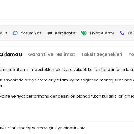
e Et
Yorum Yaz
Karşılaştır
Fiyat Alarmı
Tel
çıklaması
Garanti ve Teslimat
Taksit Seçenekleri
Yo
mürlü kullanımını desteklemek üzere yüksek kalite standartlarında üre
u sayesinde araç sistemleriyle tam uyum sağlar ve montaj sırasında e
r.
ite ve fiyat performans dengesini ön planda tutan kullanıcılar için idea
AĞ
ürünü siparişi vermek için üye olabilirsiniz.