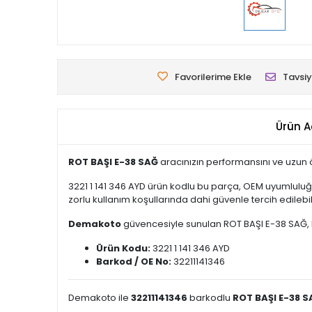
Favorilerime Ekle
Tavsiy
Ürün A
ROT BAŞI E-38 SAĞ
aracınızın performansını ve uzun ö
3221 1 141 346 AYD ürün kodlu bu parça, OEM uyumluluğ
zorlu kullanım koşullarında dahi güvenle tercih edilebili
Demakoto
güvencesiyle sunulan ROT BAŞI E-38 SAĞ, kal
Ürün Kodu:
3221 1 141 346 AYD
Barkod / OE No:
32211141346
Demakoto ile
32211141346
barkodlu
ROT BAŞI E-38 S