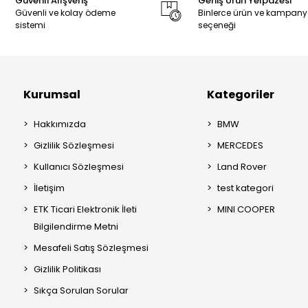
Güvenli Alışveriş
Geniş Ürün Yelpazesi
Güvenli ve kolay ödeme
Binlerce ürün ve kampan
sistemi
seçeneği
Kurumsal
Kategoriler
Hakkımızda
BMW
Gizlilik Sözleşmesi
MERCEDES
Kullanıcı Sözleşmesi
Land Rover
İletişim
test kategori
ETK Ticari Elektronik İleti
MINI COOPER
Bilgilendirme Metni
Mesafeli Satış Sözleşmesi
Gizlilik Politikası
Sıkça Sorulan Sorular