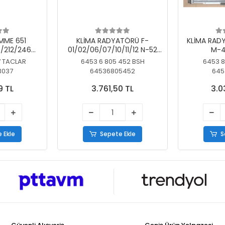
MME 651
KLİMA RADYATÖRÜ F-
KLİMA RAD
/212/246
01/02/06/07/10/11/12 N-52
M-4
SİZ
N/N-53/57/63
7 TACLAR
6453 6 805 452 BSH
6453 8
3037
64536805452
645
9 TL
3.761,50 TL
3.0
 Ekle
Sepete Ekle
S