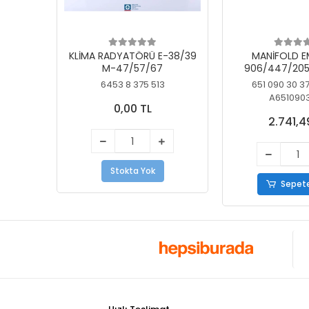
KLİMA RADYATÖRÜ E-38/39
MANİFOLD E
M-47/57/67
906/447/205
KELEBEK
6453 8 375 513
651 090 30 3
A651090
0,00 TL
2.741,4
Stokta Yok
Sepete