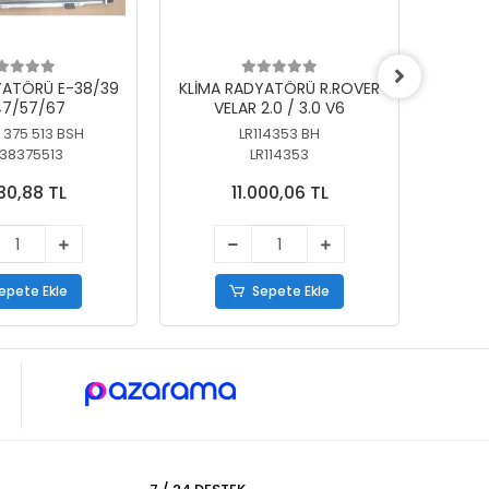
YATÖRÜ E-38/39
KLİMA RADYATÖRÜ R.ROVER
KLİ
7/57/67
VELAR 2.0 / 3.0 V6
55/56
 375 513 BSH
LR114353 BH
64
38375513
LR114353
30,88 TL
11.000,06 TL
epete Ekle
Sepete Ekle