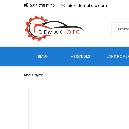
0216 755 51 52
info@demakoto.com
BMW
MERCEDES
LAND ROVE
Ana Sayfa