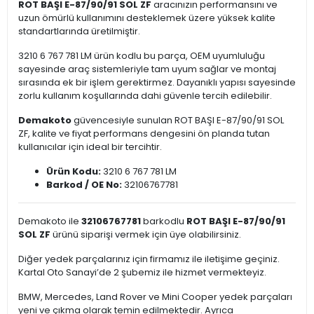
ROT BAŞI E-87/90/91 SOL ZF
aracınızın performansını ve
uzun ömürlü kullanımını desteklemek üzere yüksek kalite
standartlarında üretilmiştir.
3210 6 767 781 LM ürün kodlu bu parça, OEM uyumluluğu
sayesinde araç sistemleriyle tam uyum sağlar ve montaj
sırasında ek bir işlem gerektirmez. Dayanıklı yapısı sayesinde
zorlu kullanım koşullarında dahi güvenle tercih edilebilir.
Demakoto
güvencesiyle sunulan ROT BAŞI E-87/90/91 SOL
ZF, kalite ve fiyat performans dengesini ön planda tutan
kullanıcılar için ideal bir tercihtir.
Ürün Kodu:
3210 6 767 781 LM
Barkod / OE No:
32106767781
Demakoto ile
32106767781
barkodlu
ROT BAŞI E-87/90/91
SOL ZF
ürünü siparişi vermek için üye olabilirsiniz.
Diğer yedek parçalarınız için firmamız ile iletişime geçiniz.
Kartal Oto Sanayi’de 2 şubemiz ile hizmet vermekteyiz.
BMW, Mercedes, Land Rover ve Mini Cooper yedek parçaları
yeni ve çıkma olarak temin edilmektedir. Ayrıca