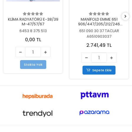
KLİMA RADYATÖRÜ E-38/39
MANİFOLD EMME 651
M-47/57/67
906/447/205/212/246
KELEBEKSİZ
6453 8 375 513
651 090 30 37 TACLAR
A6510903037
0,00 TL
2.741,49 TL
Stokta Yok
Sepete Ekle