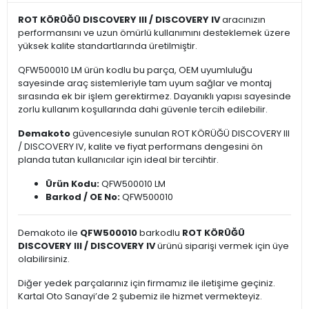
ROT KÖRÜĞÜ DISCOVERY III / DISCOVERY IV
aracınızın
performansını ve uzun ömürlü kullanımını desteklemek üzere
yüksek kalite standartlarında üretilmiştir.
QFW500010 LM ürün kodlu bu parça, OEM uyumluluğu
sayesinde araç sistemleriyle tam uyum sağlar ve montaj
sırasında ek bir işlem gerektirmez. Dayanıklı yapısı sayesinde
zorlu kullanım koşullarında dahi güvenle tercih edilebilir.
Demakoto
güvencesiyle sunulan ROT KÖRÜĞÜ DISCOVERY III
/ DISCOVERY IV, kalite ve fiyat performans dengesini ön
planda tutan kullanıcılar için ideal bir tercihtir.
Ürün Kodu:
QFW500010 LM
Barkod / OE No:
QFW500010
Demakoto ile
QFW500010
barkodlu
ROT KÖRÜĞÜ
DISCOVERY III / DISCOVERY IV
ürünü siparişi vermek için üye
olabilirsiniz.
Diğer yedek parçalarınız için firmamız ile iletişime geçiniz.
Kartal Oto Sanayi’de 2 şubemiz ile hizmet vermekteyiz.