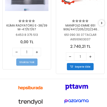
KLİMA RADYATÖRÜ E-38/39
MANİFOLD EMME 651
M-47/57/67
906/447/205/212/246
KELEBEKSİZ
6453 8 375 513
651 090 30 37 TACLAR
A6510903037
0,00 TL
2.740,21 TL
Stokta Yok
Sepete Ekle