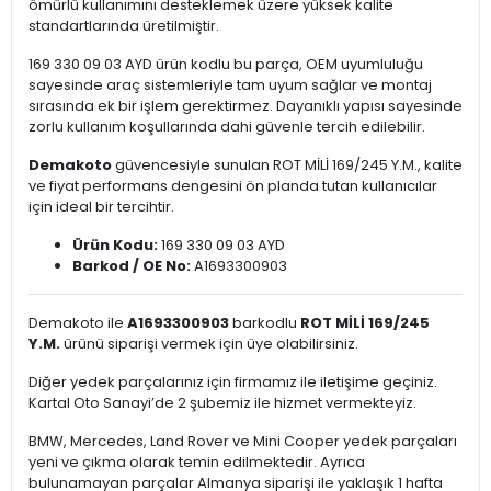
ömürlü kullanımını desteklemek üzere yüksek kalite
standartlarında üretilmiştir.
169 330 09 03 AYD ürün kodlu bu parça, OEM uyumluluğu
sayesinde araç sistemleriyle tam uyum sağlar ve montaj
sırasında ek bir işlem gerektirmez. Dayanıklı yapısı sayesinde
zorlu kullanım koşullarında dahi güvenle tercih edilebilir.
Demakoto
güvencesiyle sunulan ROT MİLİ 169/245 Y.M., kalite
ve fiyat performans dengesini ön planda tutan kullanıcılar
için ideal bir tercihtir.
Ürün Kodu:
169 330 09 03 AYD
Barkod / OE No:
A1693300903
Demakoto ile
A1693300903
barkodlu
ROT MİLİ 169/245
Y.M.
ürünü siparişi vermek için üye olabilirsiniz.
Diğer yedek parçalarınız için firmamız ile iletişime geçiniz.
Kartal Oto Sanayi’de 2 şubemiz ile hizmet vermekteyiz.
BMW, Mercedes, Land Rover ve Mini Cooper yedek parçaları
yeni ve çıkma olarak temin edilmektedir. Ayrıca
bulunamayan parçalar Almanya siparişi ile yaklaşık 1 hafta