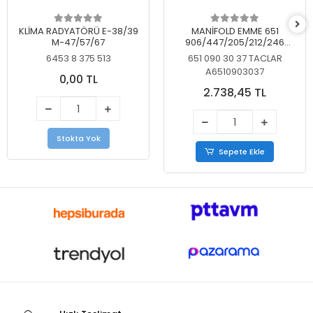
KLİMA RADYATÖRÜ E-38/39
MANİFOLD EMME 651
M-47/57/67
906/447/205/212/246
KELEBEKSİZ
6453 8 375 513
651 090 30 37 TACLAR
A6510903037
0,00 TL
2.738,45 TL
Stokta Yok
Sepete Ekle