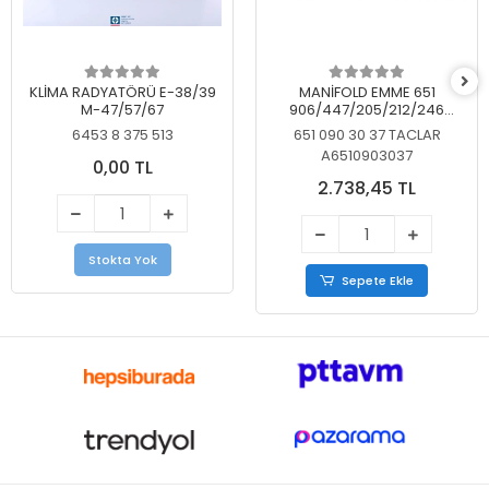
KLİMA RADYATÖRÜ E-38/39
MANİFOLD EMME 651
M-47/57/67
906/447/205/212/246
KELEBEKSİZ
6453 8 375 513
651 090 30 37 TACLAR
A6510903037
0,00 TL
2.738,45 TL
Stokta Yok
Sepete Ekle