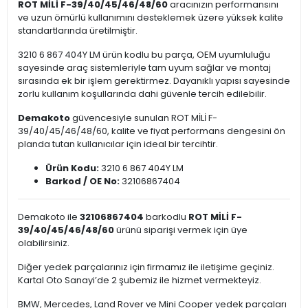
ROT MİLİ F-39/40/45/46/48/60
aracınızın performansını
ve uzun ömürlü kullanımını desteklemek üzere yüksek kalite
standartlarında üretilmiştir.
3210 6 867 404Y LM ürün kodlu bu parça, OEM uyumluluğu
sayesinde araç sistemleriyle tam uyum sağlar ve montaj
sırasında ek bir işlem gerektirmez. Dayanıklı yapısı sayesinde
zorlu kullanım koşullarında dahi güvenle tercih edilebilir.
Demakoto
güvencesiyle sunulan ROT MİLİ F-
39/40/45/46/48/60, kalite ve fiyat performans dengesini ön
planda tutan kullanıcılar için ideal bir tercihtir.
Ürün Kodu:
3210 6 867 404Y LM
Barkod / OE No:
32106867404
Demakoto ile
32106867404
barkodlu
ROT MİLİ F-
39/40/45/46/48/60
ürünü siparişi vermek için üye
olabilirsiniz.
Diğer yedek parçalarınız için firmamız ile iletişime geçiniz.
Kartal Oto Sanayi’de 2 şubemiz ile hizmet vermekteyiz.
BMW, Mercedes, Land Rover ve Mini Cooper yedek parçaları