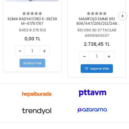
KLİMA RADYATÖRÜ E-38/39
MANİFOLD EMME 651
M-47/57/67
906/447/205/212/246
KELEBEKSİZ
6453 8 375 513
651 090 30 37 TACLAR
A6510903037
0,00 TL
2.738,45 TL
Stokta Yok
Sepete Ekle