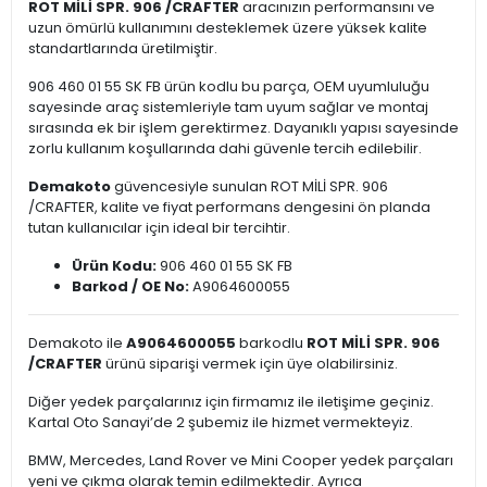
ROT MİLİ SPR. 906 /CRAFTER
aracınızın performansını ve
uzun ömürlü kullanımını desteklemek üzere yüksek kalite
standartlarında üretilmiştir.
906 460 01 55 SK FB ürün kodlu bu parça, OEM uyumluluğu
sayesinde araç sistemleriyle tam uyum sağlar ve montaj
sırasında ek bir işlem gerektirmez. Dayanıklı yapısı sayesinde
zorlu kullanım koşullarında dahi güvenle tercih edilebilir.
Demakoto
güvencesiyle sunulan ROT MİLİ SPR. 906
/CRAFTER, kalite ve fiyat performans dengesini ön planda
tutan kullanıcılar için ideal bir tercihtir.
Ürün Kodu:
906 460 01 55 SK FB
Barkod / OE No:
A9064600055
Demakoto ile
A9064600055
barkodlu
ROT MİLİ SPR. 906
/CRAFTER
ürünü siparişi vermek için üye olabilirsiniz.
Diğer yedek parçalarınız için firmamız ile iletişime geçiniz.
Kartal Oto Sanayi’de 2 şubemiz ile hizmet vermekteyiz.
BMW, Mercedes, Land Rover ve Mini Cooper yedek parçaları
yeni ve çıkma olarak temin edilmektedir. Ayrıca