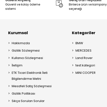
Güvenli Alışveriş
Geniş Ürün Yelpazesi
Güvenli ve kolay ödeme
Binlerce ürün ve kampan
sistemi
seçeneği
Kurumsal
Kategoriler
Hakkımızda
BMW
Gizlilik Sözleşmesi
MERCEDES
Kullanıcı Sözleşmesi
Land Rover
İletişim
test kategori
ETK Ticari Elektronik İleti
MINI COOPER
Bilgilendirme Metni
Mesafeli Satış Sözleşmesi
Gizlilik Politikası
Sıkça Sorulan Sorular