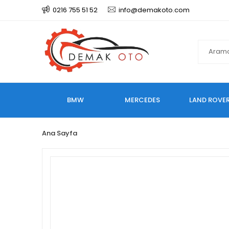
0216 755 51 52
info@demakoto.com
BMW
MERCEDES
LAND ROVE
Ana Sayfa