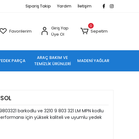
Sipariş Takip
Yardım
İletişim
0
Giriş Yap
Favorilerim
Sepetim
Üye Ol
ARAÇ BAKIM VE
YEDEK PARÇA
MADENİ YAĞLAR
TEMİZLİK ÜRÜNLERİ
 SOL
9803321 barkodlu ve 3210 9 803 321 LM MPN kodlu
rformansı için yüksek kaliteli ve uyumlu yedek