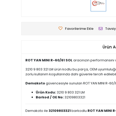
Favorilerime Ekle
Tavsiy
Ürün A
ROT YAN MINI R-60/61 SOL
aracınızın performansını v
3210 9 803 321 LM ürün kodlu bu parça, OEM uyumluluğu
zorlu kullanım koşullarında dahi güvenle tercih edilebili
Demakoto
güvencesiyle sunulan ROT YAN MINI R-60/61 S
Ürün Kodu:
3210 9 803 321 LM
Barkod / OE No:
32109803321
Demakoto ile
32109803321
barkodlu
ROT YAN MINI R