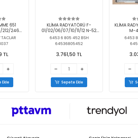
MME 651
KLİMA RADYATÖRÜ F-
KLİMA RAD
/212/246
01/02/06/07/10/11/12 N-52
M-4
SİZ
N/N-53/57/63
7 TACLAR
6453 6 805 452 BSH
6453 8
3037
64536805452
645
9 TL
3.761,50 TL
3.0
 Ekle
Sepete Ekle
S