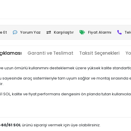
e Et
Yorum Yaz
Karşılaştır
Fiyat Alarmı
Tel
çıklaması
Garanti ve Teslimat
Taksit Seçenekleri
Yo
e uzun ömürlü kullanımını desteklemek üzere yüksek kalite standartlar
 sayesinde araç sistemleriyle tam uyum sağlar ve montaj sırasında ek
r.
OL, kalite ve fiyat performans dengesini ön planda tutan kullanıcılar iç
-60/61 SOL
ürünü siparişi vermek için üye olabilirsiniz.