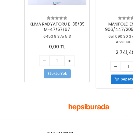
KLİMA RADYATÖRÜ E-38/39
MANİFOLD E
M-47/57/67
906/447/205
KELEBEK
6453 8 375 513
651 090 30 3
A651090
0,00 TL
2.741,4
Stokta Yok
Sepete