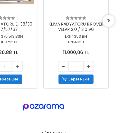
YATÖRÜ E-38/39
KLİMA RADYATÖRÜ R.ROVER
KLİ
7/57/67
VELAR 2.0 / 3.0 V6
55/56
 375 513 BSH
LR114353 BH
64
38375513
LR114353
30,88 TL
11.000,06 TL
epete Ekle
Sepete Ekle