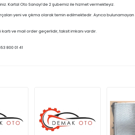
çiniz. Kartal Oto Sanayi’de 2 şubemiz ile hizmet vermekteyiz.
ları yeni ve çıkma olarak temin edilmektedir. Ayrıca bulunamayan par
 kartı ve mail order geçerlidir, taksit imkanı vardır.
553 800 01 41