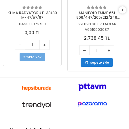
KLİMA RADYATÖRÜ E-38/39
MANİFOLD EMME 651
M-47/57/67
906/447/205/212/246
KELEBEKSİZ
6453 8 375 513
651 090 30 37 TACLAR
A6510903037
0,00 TL
2.738,45 TL
Stokta Yok
Sepete Ekle