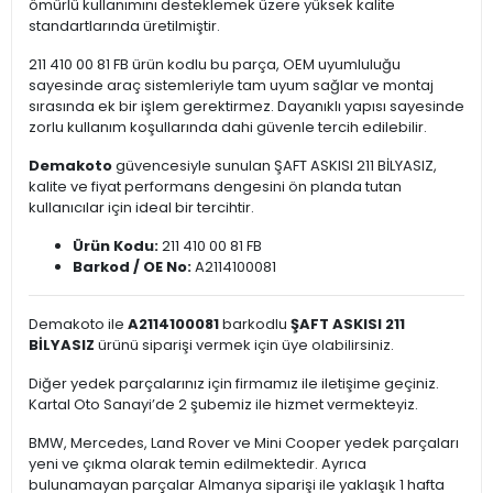
ömürlü kullanımını desteklemek üzere yüksek kalite
standartlarında üretilmiştir.
211 410 00 81 FB ürün kodlu bu parça, OEM uyumluluğu
sayesinde araç sistemleriyle tam uyum sağlar ve montaj
sırasında ek bir işlem gerektirmez. Dayanıklı yapısı sayesinde
zorlu kullanım koşullarında dahi güvenle tercih edilebilir.
Demakoto
güvencesiyle sunulan ŞAFT ASKISI 211 BİLYASIZ,
kalite ve fiyat performans dengesini ön planda tutan
kullanıcılar için ideal bir tercihtir.
Ürün Kodu:
211 410 00 81 FB
Barkod / OE No:
A2114100081
Demakoto ile
A2114100081
barkodlu
ŞAFT ASKISI 211
BİLYASIZ
ürünü siparişi vermek için üye olabilirsiniz.
Diğer yedek parçalarınız için firmamız ile iletişime geçiniz.
Kartal Oto Sanayi’de 2 şubemiz ile hizmet vermekteyiz.
BMW, Mercedes, Land Rover ve Mini Cooper yedek parçaları
yeni ve çıkma olarak temin edilmektedir. Ayrıca
bulunamayan parçalar Almanya siparişi ile yaklaşık 1 hafta