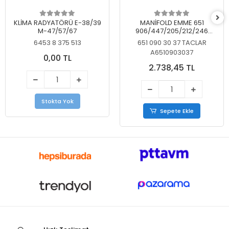
KLİMA RADYATÖRÜ E-38/39
MANİFOLD EMME 651
M-47/57/67
906/447/205/212/246
KELEBEKSİZ
6453 8 375 513
651 090 30 37 TACLAR
A6510903037
0,00 TL
2.738,45 TL
Stokta Yok
Sepete Ekle