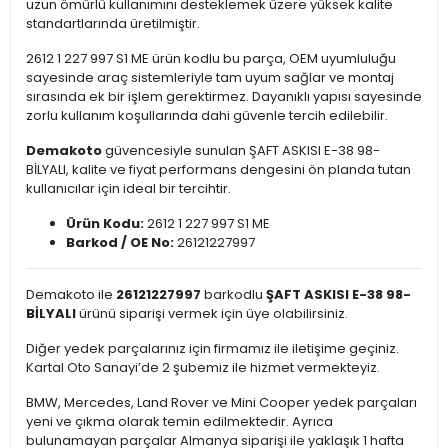
uzun ömürlü kullanımını desteklemek üzere yüksek kalite
standartlarında üretilmiştir.
2612 1 227 997 S1 ME ürün kodlu bu parça, OEM uyumluluğu
sayesinde araç sistemleriyle tam uyum sağlar ve montaj
sırasında ek bir işlem gerektirmez. Dayanıklı yapısı sayesinde
zorlu kullanım koşullarında dahi güvenle tercih edilebilir.
Demakoto
güvencesiyle sunulan ŞAFT ASKISI E-38 98-
BİLYALI, kalite ve fiyat performans dengesini ön planda tutan
kullanıcılar için ideal bir tercihtir.
Ürün Kodu:
2612 1 227 997 S1 ME
Barkod / OE No:
26121227997
Demakoto ile
26121227997
barkodlu
ŞAFT ASKISI E-38 98-
BİLYALI
ürünü siparişi vermek için üye olabilirsiniz.
Diğer yedek parçalarınız için firmamız ile iletişime geçiniz.
Kartal Oto Sanayi’de 2 şubemiz ile hizmet vermekteyiz.
BMW, Mercedes, Land Rover ve Mini Cooper yedek parçaları
yeni ve çıkma olarak temin edilmektedir. Ayrıca
bulunamayan parçalar Almanya siparişi ile yaklaşık 1 hafta