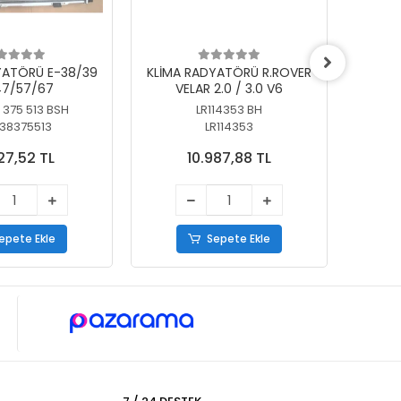
YATÖRÜ E-38/39
KLİMA RADYATÖRÜ R.ROVER
KLİ
7/57/67
VELAR 2.0 / 3.0 V6
55/56
 375 513 BSH
LR114353 BH
64
38375513
LR114353
27,52 TL
10.987,88 TL
epete Ekle
Sepete Ekle