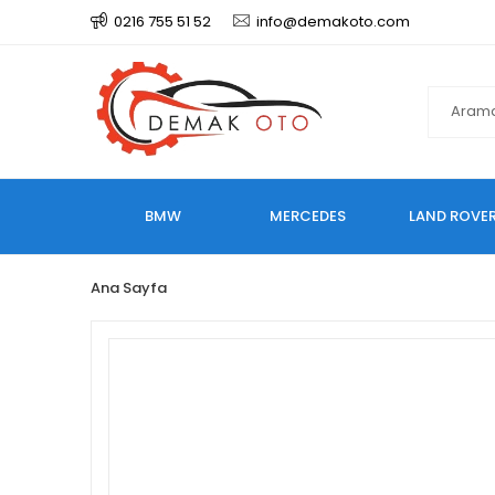
0216 755 51 52
info@demakoto.com
BMW
MERCEDES
LAND ROVE
Ana Sayfa