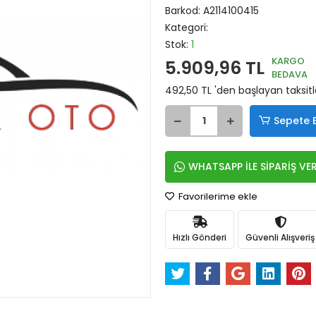
Barkod:
A2114100415
Kategori:
Stok:
1
KARGO
5.909,96 TL
BEDAVA
492,50 TL 'den başlayan taksitl
Sepete 
WHATSAPP İLE SİPARİŞ VE
Favorilerime ekle
Hızlı Gönderi
Güvenli Alışveriş