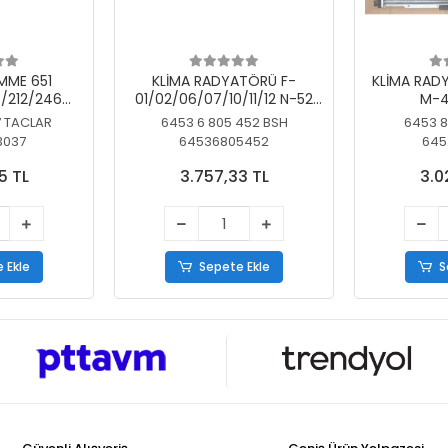
MME 651
KLİMA RADYATÖRÜ F-
KLİMA RAD
/212/246
01/02/06/07/10/11/12 N-52
M-4
SİZ
N/N-53/57/63
7 TACLAR
6453 6 805 452 BSH
6453 8
3037
64536805452
645
5 TL
3.757,33 TL
3.0
 Ekle
Sepete Ekle
S