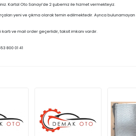
çiniz. Kartal Oto Sanayi’de 2 şubemiz ile hizmet vermekteyiz.
ları yeni ve çıkma olarak temin edilmektedir. Ayrıca bulunamayan par
 kartı ve mail order geçerlidir, taksit imkanı vardır.
553 800 01 41