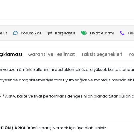
e Et
Yorum Yaz
Karşılaştır
Fiyat Alarmı
Tel
çıklaması
Garanti ve Teslimat
Taksit Seçenekleri
Yo
ı ve uzun ömürlü kullanımını desteklemek üzere yüksek kalite standartl
sayesinde araç sistemleriyle tam uyum sağlar ve montaj sırasında ek b
ARKA, kalite ve fiyat performans dengesini ön planda tutan kullanıcılar
11 ÖN / ARKA
ürünü siparişi vermek için üye olabilirsiniz.