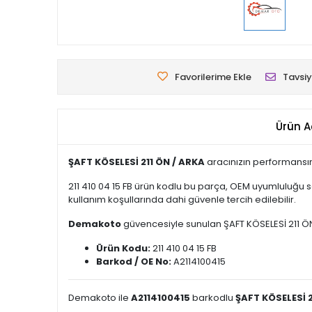
Favorilerime Ekle
Tavsiy
Ürün A
ŞAFT KÖSELESİ 211 ÖN / ARKA
aracınızın performansın
211 410 04 15 FB ürün kodlu bu parça, OEM uyumluluğu 
kullanım koşullarında dahi güvenle tercih edilebilir.
Demakoto
güvencesiyle sunulan ŞAFT KÖSELESİ 211 ÖN / 
Ürün Kodu:
211 410 04 15 FB
Barkod / OE No:
A2114100415
Demakoto ile
A2114100415
barkodlu
ŞAFT KÖSELESİ 2