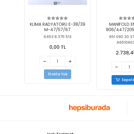
KLİMA RADYATÖRÜ E-38/39
MANİFOLD E
M-47/57/67
906/447/205
KELEBEK
6453 8 375 513
651 090 30 3
A651090
0,00 TL
2.738,4
Stokta Yok
Sepete