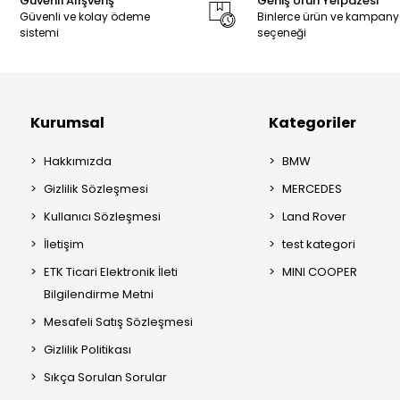
Güvenli Alışveriş
Geniş Ürün Yelpazesi
Güvenli ve kolay ödeme
Binlerce ürün ve kampan
sistemi
seçeneği
Kurumsal
Kategoriler
Hakkımızda
BMW
Gizlilik Sözleşmesi
MERCEDES
Kullanıcı Sözleşmesi
Land Rover
İletişim
test kategori
ETK Ticari Elektronik İleti
MINI COOPER
Bilgilendirme Metni
Mesafeli Satış Sözleşmesi
Gizlilik Politikası
Sıkça Sorulan Sorular