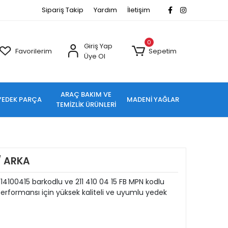
Sipariş Takip
Yardım
İletişim
0
Giriş Yap
Favorilerim
Sepetim
Üye Ol
ARAÇ BAKIM VE
YEDEK PARÇA
MADENİ YAĞLAR
TEMİZLİK ÜRÜNLERİ
/ ARKA
14100415 barkodlu ve 211 410 04 15 FB MPN kodlu
rformansı için yüksek kaliteli ve uyumlu yedek