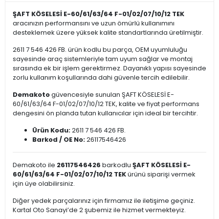
ŞAFT KÖSELESİ E-60/61/63/64 F-01/02/07/10/12 TEK
aracınızın performansını ve uzun ömürlü kullanımını
desteklemek üzere yüksek kalite standartlarında üretilmiştir.
2611 7 546 426 FB. ürün kodlu bu parça, OEM uyumluluğu
sayesinde araç sistemleriyle tam uyum sağlar ve montaj
sırasında ek bir işlem gerektirmez. Dayanıklı yapısı sayesinde
zorlu kullanım koşullarında dahi güvenle tercih edilebilir.
Demakoto
güvencesiyle sunulan ŞAFT KÖSELESİ E-
60/61/63/64 F-01/02/07/10/12 TEK, kalite ve fiyat performans
dengesini ön planda tutan kullanıcılar için ideal bir tercihtir.
Ürün Kodu:
2611 7 546 426 FB.
Barkod / OE No:
26117546426
Demakoto ile
26117546426
barkodlu
ŞAFT KÖSELESİ E-
60/61/63/64 F-01/02/07/10/12 TEK
ürünü siparişi vermek
için üye olabilirsiniz.
Diğer yedek parçalarınız için firmamız ile iletişime geçiniz.
Kartal Oto Sanayi’de 2 şubemiz ile hizmet vermekteyiz.