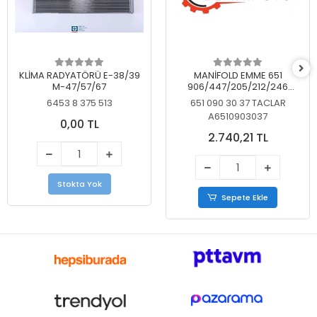
KLİMA RADYATÖRÜ E-38/39
MANİFOLD EMME 651
M-47/57/67
906/447/205/212/246
KELEBEKSİZ
6453 8 375 513
651 090 30 37 TACLAR
A6510903037
0,00 TL
2.740,21 TL
Stokta Yok
Sepete Ekle