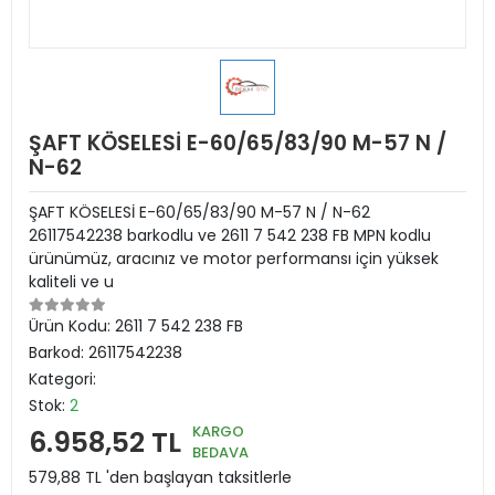
ŞAFT KÖSELESİ E-60/65/83/90 M-57 N /
N-62
ŞAFT KÖSELESİ E-60/65/83/90 M-57 N / N-62
26117542238 barkodlu ve 2611 7 542 238 FB MPN kodlu
ürünümüz, aracınız ve motor performansı için yüksek
kaliteli ve u
Ürün Kodu:
2611 7 542 238 FB
Barkod:
26117542238
Kategori:
Stok:
2
KARGO
6.958,52 TL
BEDAVA
579,88 TL 'den başlayan taksitlerle