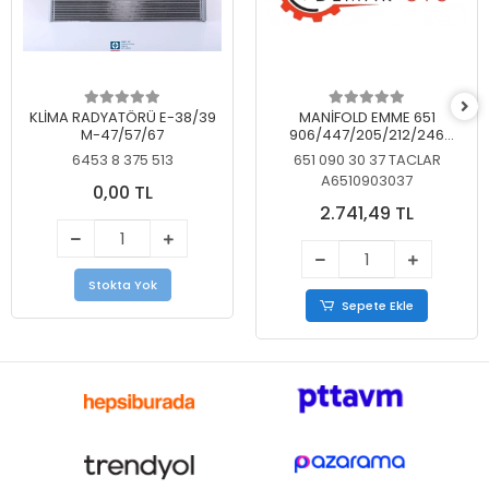
KLİMA RADYATÖRÜ E-38/39
MANİFOLD EMME 651
M-47/57/67
906/447/205/212/246
KELEBEKSİZ
6453 8 375 513
651 090 30 37 TACLAR
A6510903037
0,00 TL
2.741,49 TL
Stokta Yok
Sepete Ekle