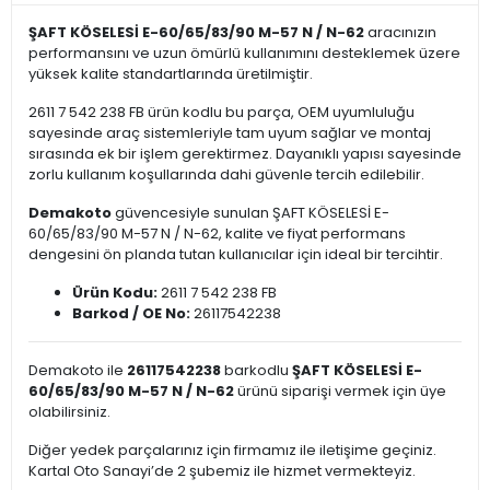
ŞAFT KÖSELESİ E-60/65/83/90 M-57 N / N-62
aracınızın
performansını ve uzun ömürlü kullanımını desteklemek üzere
yüksek kalite standartlarında üretilmiştir.
2611 7 542 238 FB ürün kodlu bu parça, OEM uyumluluğu
sayesinde araç sistemleriyle tam uyum sağlar ve montaj
sırasında ek bir işlem gerektirmez. Dayanıklı yapısı sayesinde
zorlu kullanım koşullarında dahi güvenle tercih edilebilir.
Demakoto
güvencesiyle sunulan ŞAFT KÖSELESİ E-
60/65/83/90 M-57 N / N-62, kalite ve fiyat performans
dengesini ön planda tutan kullanıcılar için ideal bir tercihtir.
Ürün Kodu:
2611 7 542 238 FB
Barkod / OE No:
26117542238
Demakoto ile
26117542238
barkodlu
ŞAFT KÖSELESİ E-
60/65/83/90 M-57 N / N-62
ürünü siparişi vermek için üye
olabilirsiniz.
Diğer yedek parçalarınız için firmamız ile iletişime geçiniz.
Kartal Oto Sanayi’de 2 şubemiz ile hizmet vermekteyiz.