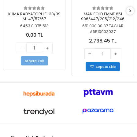
KLİMA RADYATÖRÜ E-38/39
MANİFOLD EMME 651
M-47/57/67
906/447/205/212/246
KELEBEKSİZ
6453 8 375 513
651 090 30 37 TACLAR
A6510903037
0,00 TL
2.738,45 TL
Stokta Yok
Sepete Ekle