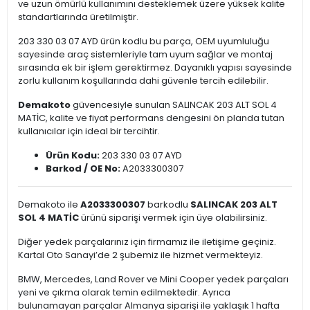
ve uzun ömürlü kullanımını desteklemek üzere yüksek kalite
standartlarında üretilmiştir.
203 330 03 07 AYD ürün kodlu bu parça, OEM uyumluluğu
sayesinde araç sistemleriyle tam uyum sağlar ve montaj
sırasında ek bir işlem gerektirmez. Dayanıklı yapısı sayesinde
zorlu kullanım koşullarında dahi güvenle tercih edilebilir.
Demakoto
güvencesiyle sunulan SALINCAK 203 ALT SOL 4
MATİC, kalite ve fiyat performans dengesini ön planda tutan
kullanıcılar için ideal bir tercihtir.
Ürün Kodu:
203 330 03 07 AYD
Barkod / OE No:
A2033300307
Demakoto ile
A2033300307
barkodlu
SALINCAK 203 ALT
SOL 4 MATİC
ürünü siparişi vermek için üye olabilirsiniz.
Diğer yedek parçalarınız için firmamız ile iletişime geçiniz.
Kartal Oto Sanayi’de 2 şubemiz ile hizmet vermekteyiz.
BMW, Mercedes, Land Rover ve Mini Cooper yedek parçaları
yeni ve çıkma olarak temin edilmektedir. Ayrıca
bulunamayan parçalar Almanya siparişi ile yaklaşık 1 hafta