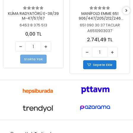
KLİMA RADYATÖRÜ E-38/39
MANİFOLD EMME 651
M-47/57/67
906/447/205/212/246
KELEBEKSİZ
6453 8 375 513
651 090 30 37 TACLAR
A6510903037
0,00 TL
2.741,49 TL
Stokta Yok
Sepete Ekle