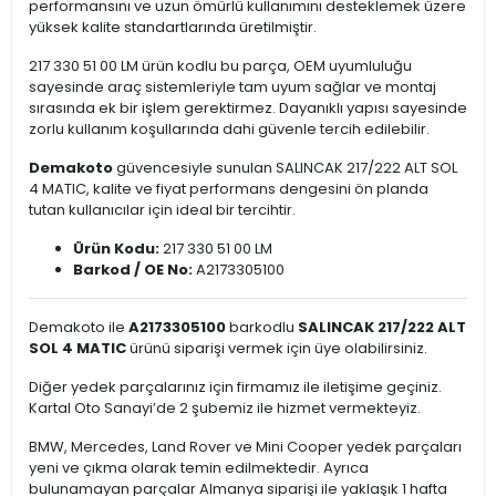
performansını ve uzun ömürlü kullanımını desteklemek üzere
yüksek kalite standartlarında üretilmiştir.
217 330 51 00 LM ürün kodlu bu parça, OEM uyumluluğu
sayesinde araç sistemleriyle tam uyum sağlar ve montaj
sırasında ek bir işlem gerektirmez. Dayanıklı yapısı sayesinde
zorlu kullanım koşullarında dahi güvenle tercih edilebilir.
Demakoto
güvencesiyle sunulan SALINCAK 217/222 ALT SOL
4 MATIC, kalite ve fiyat performans dengesini ön planda
tutan kullanıcılar için ideal bir tercihtir.
Ürün Kodu:
217 330 51 00 LM
Barkod / OE No:
A2173305100
Demakoto ile
A2173305100
barkodlu
SALINCAK 217/222 ALT
SOL 4 MATIC
ürünü siparişi vermek için üye olabilirsiniz.
Diğer yedek parçalarınız için firmamız ile iletişime geçiniz.
Kartal Oto Sanayi’de 2 şubemiz ile hizmet vermekteyiz.
BMW, Mercedes, Land Rover ve Mini Cooper yedek parçaları
yeni ve çıkma olarak temin edilmektedir. Ayrıca
bulunamayan parçalar Almanya siparişi ile yaklaşık 1 hafta