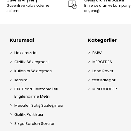
Güvenli Alışveriş
Geniş Ürün Yelpazesi
Güvenli ve kolay ödeme
Binlerce ürün ve kampan
sistemi
seçeneği
Kurumsal
Kategoriler
Hakkımızda
BMW
Gizlilik Sözleşmesi
MERCEDES
Kullanıcı Sözleşmesi
Land Rover
İletişim
test kategori
ETK Ticari Elektronik İleti
MINI COOPER
Bilgilendirme Metni
Mesafeli Satış Sözleşmesi
Gizlilik Politikası
Sıkça Sorulan Sorular