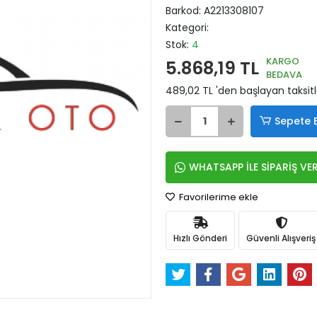
Barkod:
A2213308107
Kategori:
Stok:
4
KARGO
5.868,19 TL
BEDAVA
489,02 TL 'den başlayan taksitl
Sepete 
WHATSAPP İLE SİPARİŞ VE
Favorilerime ekle
Hızlı Gönderi
Güvenli Alışveriş