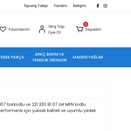
Sipariş Takip
Yardım
İletişim
0
Giriş Yap
Favorilerim
Sepetim
Üye Ol
ARAÇ BAKIM VE
YEDEK PARÇA
MADENİ YAĞLAR
TEMİZLİK ÜRÜNLERİ
107 barkodlu ve 221 330 81 07 LM MPN kodlu
rformansı için yüksek kaliteli ve uyumlu yedek