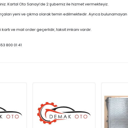
çiniz. Kartal Oto Sanayi’de 2 şubemiz ile hizmet vermekteyiz.
ları yeni ve çıkma olarak temin edilmektedir. Ayrıca bulunamayan par
 kartı ve mail order geçerlidir, taksit imkanı vardır.
553 800 01 41