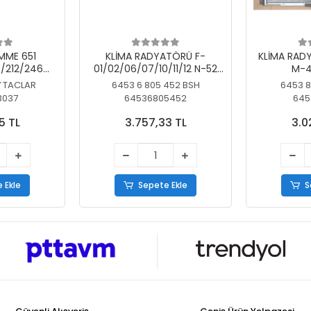
MME 651
KLİMA RADYATÖRÜ F-
KLİMA RAD
/212/246
01/02/06/07/10/11/12 N-52
M-4
SİZ
N/N-53/57/63
7 TACLAR
6453 6 805 452 BSH
6453 8
3037
64536805452
645
5 TL
3.757,33 TL
3.0
 Ekle
Sepete Ekle
S