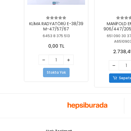
KLİMA RADYATÖRÜ E-38/39
MANİFOLD E
M-47/57/67
906/447/205
KELEBEK
6453 8 375 513
651 090 30 3
A651090
0,00 TL
2.738,4
Stokta Yok
Sepete