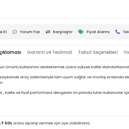
e Et
Yorum Yaz
Karşılaştır
Fiyat Alarmı
Tel
çıklaması
Garanti ve Teslimat
Taksit Seçenekleri
Yo
un ömürlü kullanımını desteklemek üzere yüksek kalite standartlarında 
sayesinde araç sistemleriyle tam uyum sağlar ve montaj sırasında ek 
r.
kalite ve fiyat performans dengesini ön planda tutan kullanıcılar için i
LT SOL
ürünü siparişi vermek için üye olabilirsiniz.