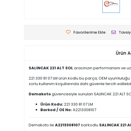
Favorilerime Ekle
Tavsiy
Ürün A
SALINCAK 221 ALT SOL
aracınızın performansını ve uz
221 330 81 07 LM ürün kodlu bu parça, OEM uyumluluğu 
zorlu kullanım koşullarında dahi güvenle tercih edilebili
Demakoto
güvencesiyle sunulan SALINCAK 221 ALT SOL , 
Ürün Kodu:
221 330 81 07 LM
Barkod / OE No:
A2213308107
Demakoto ile
A2213308107
barkodlu
SALINCAK 221 A