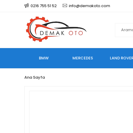
0216 755 51 52
info@demakoto.com
BMW
MERCEDES
LAND ROVE
Ana Sayfa