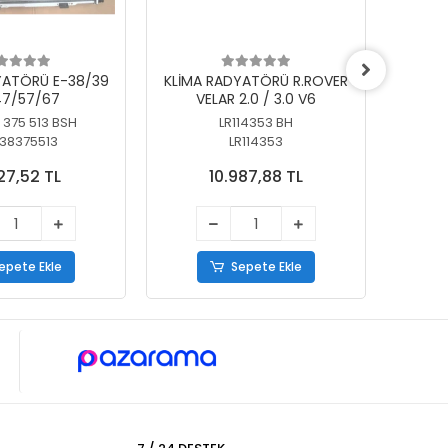
YATÖRÜ E-38/39
KLİMA RADYATÖRÜ R.ROVER
KLİ
7/57/67
VELAR 2.0 / 3.0 V6
55/56
 375 513 BSH
LR114353 BH
64
38375513
LR114353
27,52 TL
10.987,88 TL
epete Ekle
Sepete Ekle