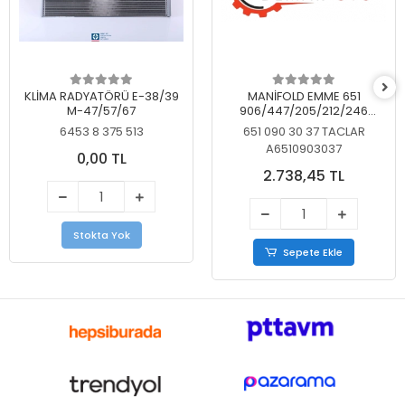
KLİMA RADYATÖRÜ E-38/39
MANİFOLD EMME 651
M-47/57/67
906/447/205/212/246
KELEBEKSİZ
6453 8 375 513
651 090 30 37 TACLAR
A6510903037
0,00 TL
2.738,45 TL
Stokta Yok
Sepete Ekle