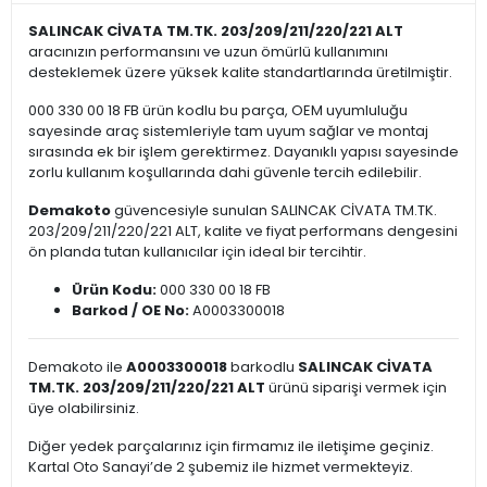
SALINCAK CİVATA TM.TK. 203/209/211/220/221 ALT
aracınızın performansını ve uzun ömürlü kullanımını
desteklemek üzere yüksek kalite standartlarında üretilmiştir.
000 330 00 18 FB ürün kodlu bu parça, OEM uyumluluğu
sayesinde araç sistemleriyle tam uyum sağlar ve montaj
sırasında ek bir işlem gerektirmez. Dayanıklı yapısı sayesinde
zorlu kullanım koşullarında dahi güvenle tercih edilebilir.
Demakoto
güvencesiyle sunulan SALINCAK CİVATA TM.TK.
203/209/211/220/221 ALT, kalite ve fiyat performans dengesini
ön planda tutan kullanıcılar için ideal bir tercihtir.
Ürün Kodu:
000 330 00 18 FB
Barkod / OE No:
A0003300018
Demakoto ile
A0003300018
barkodlu
SALINCAK CİVATA
TM.TK. 203/209/211/220/221 ALT
ürünü siparişi vermek için
üye olabilirsiniz.
Diğer yedek parçalarınız için firmamız ile iletişime geçiniz.
Kartal Oto Sanayi’de 2 şubemiz ile hizmet vermekteyiz.