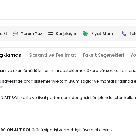
e Et
Yorum Yaz
Karşılaştır
Fiyat Alarmı
Tel
çıklaması
Garanti ve Teslimat
Taksit Seçenekleri
Yo
ını ve uzun ömürlü kullanımını desteklemek üzere yüksek kalite standar
 sayesinde araç sistemleriyle tam uyum sağlar ve montaj sırasında ek
r.
T SOL, kalite ve fiyat performans dengesini ön planda tutan kullanıcıla
/90 ÖN ALT SOL
ürünü siparişi vermek için üye olabilirsiniz.