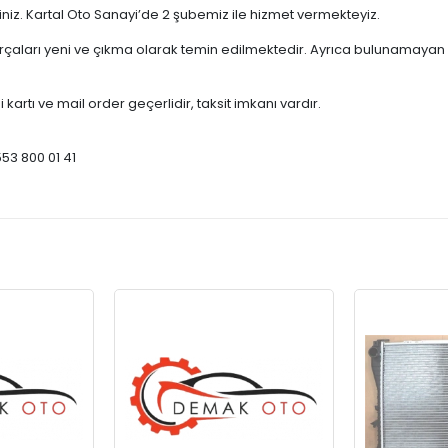
çiniz. Kartal Oto Sanayi’de 2 şubemiz ile hizmet vermekteyiz.
ları yeni ve çıkma olarak temin edilmektedir. Ayrıca bulunamayan par
 kartı ve mail order geçerlidir, taksit imkanı vardır.
553 800 01 41