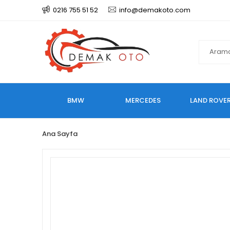
0216 755 51 52
info@demakoto.com
BMW
MERCEDES
LAND ROVE
Ana Sayfa