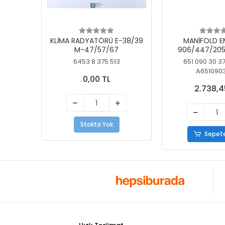
KLİMA RADYATÖRÜ E-38/39
MANİFOLD E
M-47/57/67
906/447/205
KELEBEK
6453 8 375 513
651 090 30 3
A651090
0,00 TL
2.738,4
Stokta Yok
Sepete