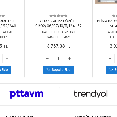
MME 651
KLİMA RADYATÖRÜ F-
KLİMA RAD
/212/246
01/02/06/07/10/11/12 N-52
M-4
SİZ
N/N-53/57/63
7 TACLAR
6453 6 805 452 BSH
6453 8
3037
64536805452
645
5 TL
3.757,33 TL
3.0
 Ekle
Sepete Ekle
S