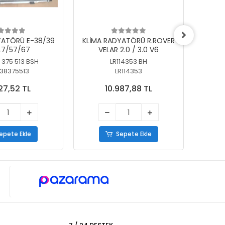
YATÖRÜ E-38/39
KLİMA RADYATÖRÜ R.ROVER
KLİ
7/57/67
VELAR 2.0 / 3.0 V6
55/56
 375 513 BSH
LR114353 BH
64
38375513
LR114353
27,52 TL
10.987,88 TL
epete Ekle
Sepete Ekle