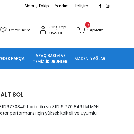
Sipariş Takip
Yardım
İletişim
0
Giriş Yap
Favorilerim
Sepetim
Üye Ol
ARAÇ BAKIM VE
YEDEK PARÇA
MADENİ YAĞLAR
TEMİZLİK ÜRÜNLERİ
 ALT SOL
31126770849 barkodlu ve 3112 6 770 849 LM MPN
tor performansı için yüksek kaliteli ve uyumlu