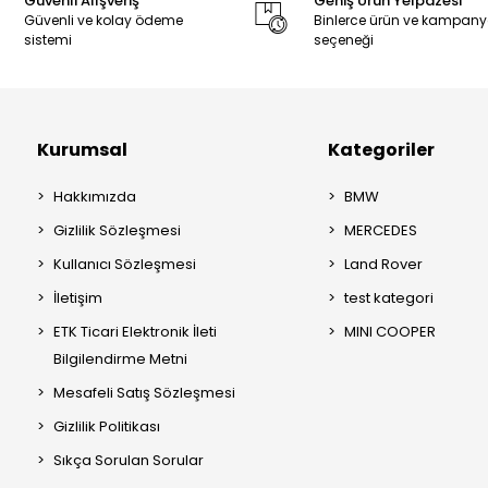
Güvenli Alışveriş
Geniş Ürün Yelpazesi
Güvenli ve kolay ödeme
Binlerce ürün ve kampan
sistemi
seçeneği
Kurumsal
Kategoriler
Hakkımızda
BMW
Gizlilik Sözleşmesi
MERCEDES
Kullanıcı Sözleşmesi
Land Rover
İletişim
test kategori
ETK Ticari Elektronik İleti
MINI COOPER
Bilgilendirme Metni
Mesafeli Satış Sözleşmesi
Gizlilik Politikası
Sıkça Sorulan Sorular