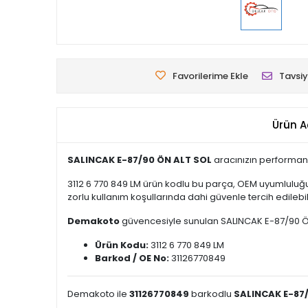
Favorilerime Ekle
Tavsiy
Ürün A
SALINCAK E-87/90 ÖN ALT SOL
aracınızın performans
3112 6 770 849 LM ürün kodlu bu parça, OEM uyumluluğu
zorlu kullanım koşullarında dahi güvenle tercih edilebili
Demakoto
güvencesiyle sunulan SALINCAK E-87/90 ÖN AL
Ürün Kodu:
3112 6 770 849 LM
Barkod / OE No:
31126770849
Demakoto ile
31126770849
barkodlu
SALINCAK E-87