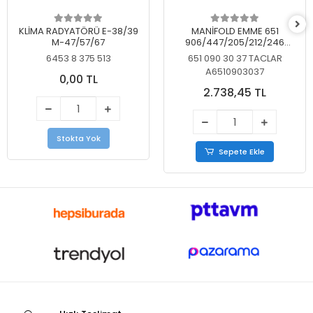
KLİMA RADYATÖRÜ E-38/39
MANİFOLD EMME 651
M-47/57/67
906/447/205/212/246
KELEBEKSİZ
6453 8 375 513
651 090 30 37 TACLAR
A6510903037
0,00 TL
2.738,45 TL
Stokta Yok
Sepete Ekle