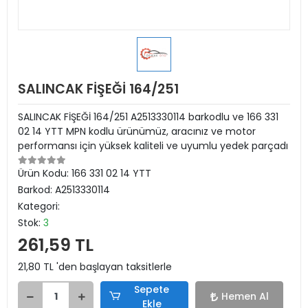
SALINCAK FİŞEĞİ 164/251
SALINCAK FİŞEĞİ 164/251 A2513330114 barkodlu ve 166 331
02 14 YTT MPN kodlu ürünümüz, aracınız ve motor
performansı için yüksek kaliteli ve uyumlu yedek parçadı
Ürün Kodu:
166 331 02 14 YTT
Barkod:
A2513330114
Kategori:
Stok:
3
261,59 TL
21,80 TL 'den başlayan taksitlerle
Sepete
Hemen Al
Ekle