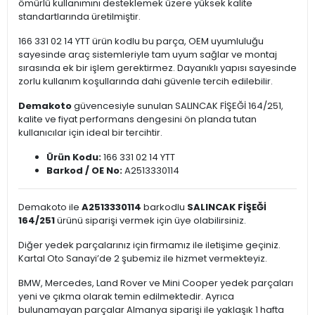
ömürlü kullanımını desteklemek üzere yüksek kalite
standartlarında üretilmiştir.
166 331 02 14 YTT ürün kodlu bu parça, OEM uyumluluğu
sayesinde araç sistemleriyle tam uyum sağlar ve montaj
sırasında ek bir işlem gerektirmez. Dayanıklı yapısı sayesinde
zorlu kullanım koşullarında dahi güvenle tercih edilebilir.
Demakoto
güvencesiyle sunulan SALINCAK FİŞEĞİ 164/251,
kalite ve fiyat performans dengesini ön planda tutan
kullanıcılar için ideal bir tercihtir.
Ürün Kodu:
166 331 02 14 YTT
Barkod / OE No:
A2513330114
Demakoto ile
A2513330114
barkodlu
SALINCAK FİŞEĞİ
164/251
ürünü siparişi vermek için üye olabilirsiniz.
Diğer yedek parçalarınız için firmamız ile iletişime geçiniz.
Kartal Oto Sanayi’de 2 şubemiz ile hizmet vermekteyiz.
BMW, Mercedes, Land Rover ve Mini Cooper yedek parçaları
yeni ve çıkma olarak temin edilmektedir. Ayrıca
bulunamayan parçalar Almanya siparişi ile yaklaşık 1 hafta