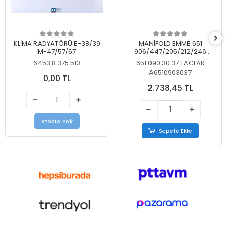
KLİMA RADYATÖRÜ E-38/39
MANİFOLD EMME 651
M-47/57/67
906/447/205/212/246
KELEBEKSİZ
6453 8 375 513
651 090 30 37 TACLAR
A6510903037
0,00 TL
2.738,45 TL
Stokta Yok
Sepete Ekle