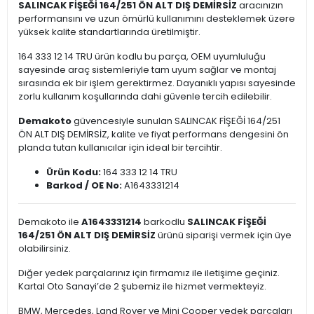
SALINCAK FİŞEĞİ 164/251 ÖN ALT DIŞ DEMİRSİZ
aracınızın
performansını ve uzun ömürlü kullanımını desteklemek üzere
yüksek kalite standartlarında üretilmiştir.
164 333 12 14 TRU ürün kodlu bu parça, OEM uyumluluğu
sayesinde araç sistemleriyle tam uyum sağlar ve montaj
sırasında ek bir işlem gerektirmez. Dayanıklı yapısı sayesinde
zorlu kullanım koşullarında dahi güvenle tercih edilebilir.
Demakoto
güvencesiyle sunulan SALINCAK FİŞEĞİ 164/251
ÖN ALT DIŞ DEMİRSİZ, kalite ve fiyat performans dengesini ön
planda tutan kullanıcılar için ideal bir tercihtir.
Ürün Kodu:
164 333 12 14 TRU
Barkod / OE No:
A1643331214
Demakoto ile
A1643331214
barkodlu
SALINCAK FİŞEĞİ
164/251 ÖN ALT DIŞ DEMİRSİZ
ürünü siparişi vermek için üye
olabilirsiniz.
Diğer yedek parçalarınız için firmamız ile iletişime geçiniz.
Kartal Oto Sanayi’de 2 şubemiz ile hizmet vermekteyiz.
BMW, Mercedes, Land Rover ve Mini Cooper yedek parçaları