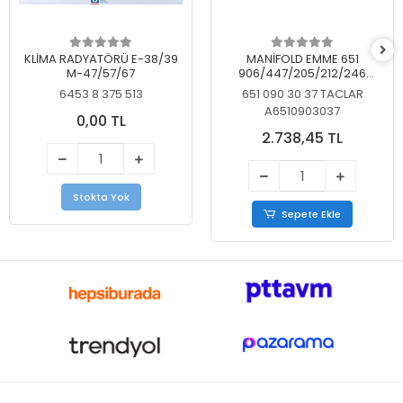
KLİMA RADYATÖRÜ E-38/39
MANİFOLD EMME 651
M-47/57/67
906/447/205/212/246
KELEBEKSİZ
6453 8 375 513
651 090 30 37 TACLAR
A6510903037
0,00 TL
2.738,45 TL
Stokta Yok
Sepete Ekle