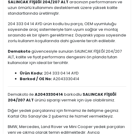
SALINCAK FİŞEĞİ 204/207 ALT
aracınızın performansını ve
uzun ömürlü kullanımını desteklemek üzere yüksek kalite
standartlarında üretilmiştir.
204 333 04 14 AYD ürün kodlu bu parça, OEM uyumluluğu
sayesinde araç sistemleriyle tam uyum sağlar ve montaj
sırasında ek bir işlem gerektirmez. Dayanıklı yapısı sayesinde
zorlu kullanım koşullarında dahi güvenle tercih edilebilir.
Demakoto
güvencesiyle sunulan SALINCAK FİŞEĞİ 204/207
ALT, kalite ve fiyat performans dengesini ön planda tutan
kullanıcılar için ideal bir tercihtir.
Ürün Kodu:
204 333 04 14 AYD
Barkod / OE No:
A2043330414
Demakoto ile
A2043330414
barkodlu
SALINCAK FİŞEĞİ
204/207 ALT
ürünü siparişi vermek için üye olabilirsiniz.
Diğer yedek parçalarınız için firmamız ile iletişime geçiniz.
Kartal Oto Sanayi’de 2 şubemiz ile hizmet vermekteyiz.
BMW, Mercedes, Land Rover ve Mini Cooper yedek parçaları
yeni ve çıkma olarak temin edilmektedir. Ayrıca