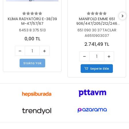
KLİMA RADYATÖRÜ E-38/39
MANİFOLD EMME 651
M-47/57/67
906/447/205/212/246
KELEBEKSİZ
6453 8 375 513
651 090 30 37 TACLAR
A6510903037
0,00 TL
2.741,49 TL
Stokta Yok
Sepete Ekle