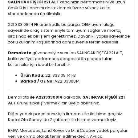
SALINCAK FİŞEĞİ 221 ALT
aracınızın performansını ve uzun
ömürlü kullanımını desteklemek üzere yüksek kalite
standartlarında üretilmiştir.
221 333 08 14 FB ürün kodlu bu parça, OEM uyumluluğu
sayesinde araç sistemleriyle tam uyum sağlar ve montaj
sırasında ek bir işlem gerektirmez. Dayanıklı yapısı sayesinde
zorlu kullanım koşullarında dahi güvenle tercih edilebilir.
Demakoto
güvencesiyle sunulan SALINCAK FİŞEĞİ 221 ALT,
kalite ve fiyat performans dengesini ön planda tutan
kullanıcılar için ideal bir tercihtir.
Ürün Kodu:
221 333 08 14 FB
Barkod / OE No:
A2213330814
Demakoto ile
A2213330814
barkodlu
SALINCAK FİŞEĞİ 221
ALT
ürünü siparişi vermek için üye olabilirsiniz.
Diğer yedek parçalarınız için firmamız ile iletişime geçiniz.
Kartal Oto Sanayi’de 2 şubemiz ile hizmet vermekteyiz.
BMW, Mercedes, Land Rover ve Mini Cooper yedek parçaları
yeni ve çıkma olarak temin edilmektedir. Ayrıca